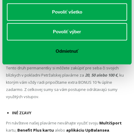
NEREZIDENTSKÁ PERMANENTKA
10 VSTUPOV RELAX (120 min.) –
95
€
Povoliť všetko
10 VSTUPOV PLAVEC (70 min.) –
5
5 €
Povoliť výber
Platnosť 12 mesiacov. O ich ďalšie dobitie rovnakou sumou stačí
kedykoľvek požiadať našich kolegov a kolegyne na recepcii.
Odmietnuť
REZIDENTSKÁ PERMANENTKA
Tento druh permanentky si môžete zakúpiť pre seba či svojich
blízkych v pokladni Petržalskej plavárne za
20, 50 alebo 100 €,
ku
ktorým vám vždy radi pripočítame extra BONUS 10 % úplne
zadarmo. Z celkovej sumy sa vám postupne odrátavajú sumy
využitých vstupov.
INÉ ZĽAVY
Pri návšteve našej plavárne neváhajte využiť svoju
MultiSport
kartu,
Benefit Plus kartu
alebo
aplikáciu UpBalansea
.