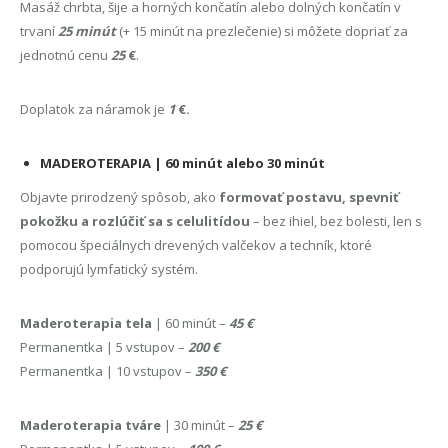
Masáž chrbta, šije a horných končatín alebo dolných končatín v
trvaní
25 minút
(+ 15 minút na prezlečenie) si môžete dopriať za
jednotnú cenu
25
€
.
Doplatok za náramok je
1
€.
MADEROTERAPIA | 60 minút alebo 30 minút
Objavte prirodzený spôsob, ako
formovať postavu, spevniť
pokožku a rozlúčiť sa s celulitídou
– bez ihiel, bez bolesti, len s
pomocou špeciálnych drevených valčekov a techník, ktoré
podporujú lymfatický systém.
Maderoterapia tela
| 60 minút –
45 €
Permanentka | 5 vstupov –
200 €
Permanentka | 10 vstupov –
350
€
Maderoterapia tváre
| 30 minút –
25 €