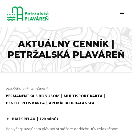
AKTUÁLNY CENNÍK |
PETRŽALSKÁ PLAVÁREŇ
Navštívte nás so zľavou!
PERMANENTKA S BONUSOM
|
MULTISPORT KARTA
|
BENEFITPLUS KARTA
|
APLIKÁCIA UPBALANSEA
BALÍK RELAX | 120 minút
Po vyčerpávajúcom plávaní si môžete oddýchnuť v relaxačnom