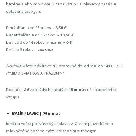
bazéne alebo vo vírivke. V cene vstupu aj plavecký bazén a
obľúbený tobogan.
Petržalčania od 15 rokov –
8,50
€
Nepetržalčania od 15 rokov –
10,50
€
Deti od 3 do 14 rokov (vrátane) –
6 €
Deti do 3 rokov –
zdarma
Novinka:
Všetci návštevníci | pracovné dni od 9:30 do 14:00 –
5 €
/*MIMO SVIATKOV A PRÁZDNIN/
Doplatok
2
€
za každých začatých
15 minút
už zakúpeného
vstupu.
BALÍK PLAVEC | 70 minút
Ideálna voľba pre vášnivých plavcov. Okrem plaveckého a
relaxačného bazéna máte k dispozícii aj tobogan.