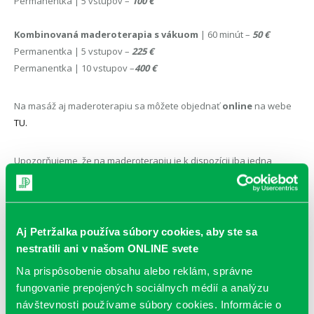
Permanentka | 5 vstupov –
100
€
Kombinovaná maderoterapia s vákuom
| 60 minút –
50 €
Permanentka | 5 vstupov –
225 €
Permanentka | 10 vstupov –
400 €
Na masáž aj maderoterapiu sa môžete objednať
online
na webe
TU.
Upozorňujeme, že na maderoterapiu je k dispozícii iba jedna
pracovníčka, preto si,
prosím, overte jej dostupnosť vopred
telefonicky
.
Tuina masáž
Aj Petržalka používa súbory cookies, aby ste sa
Tuina je tradičná čínska terapeutická masáž, ktorá spája hlboké
nestratili ani v našom ONLINE svete
manuálne techniky, tlakové akupresúrne body a prácu s
Na prispôsobenie obsahu alebo reklám, správne
energetickými dráhami tela. Pôsobí do hĺbky svalov a tkanív,
fungovanie prepojených sociálnych médií a analýzu
podporuje lymfatický systém, cirkuláciu, regeneráciu a pomáha
návštevnosti používame súbory cookies. Informácie o