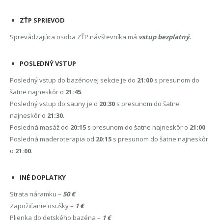
ZŤP SPRIEVOD
Sprevádzajúca osoba ZŤP návštevníka má
vstup bezplatný.
POSLEDNÝ VSTUP
Posledný vstup do bazénovej sekcie je do
21:00
s presunom do
šatne najneskôr o
21:45
.
Posledný vstup do sauny je o
20:30
s presunom do šatne
najneskôr o
21:30
.
Posledná masáž od
20:15
s presunom do šatne najneskôr o
21:00
.
Posledná maderoterapia od
20:15
s presunom do šatne najneskôr
o
21:00
.
INÉ DOPLATKY
Strata náramku –
50 €
Zapožičanie osušky –
1 €
Plienka do detského bazéna –
1 €