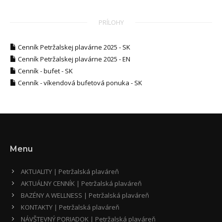
PRÍLOHY
Cenník Petržalskej plavárne 2025 - SK
Cenník Petržalskej plavárne 2025 - EN
Cenník - bufet - SK
Cenník - víkendová bufetová ponuka - SK
Menu
AKTUALITY | Petržalská plaváreň
AKTUÁLNY CENNÍK | Petržalská plaváreň
BAZÉNY A WELLNESS | Petržalská plaváreň
KONTAKTY | Petržalská plaváreň
NÁVŠTEVNÝ PORIADOK | Petržalská plaváreň