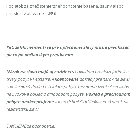
Poplatok za znečistenie/znehodnotenie bazéna, sauny alebo
priestorov plavárne –
50 €
—–
Petržalskí rezidenti sa pre uplatnenie zľavy musia preukázať
platným občianskym preukazom.
Nárok na zľavu majú aj cudzinci
s dokladom preukazujúcim ich
trvalý pobyt v Petržalke.
Akceptované
doklady pre nárok na zľavu
cudzincov sú doklad o trvalom pobyte bez obmedzenia času alebo
na 5 rokov a doklad o dlhodobom pobyte.
Doklad o prechodnom
pobyte neakceptujeme
a jeho držiteľ či držiteľka nemá nárok na
rezidentskú zľavu.
ĎAKUJEME za pochopenie.