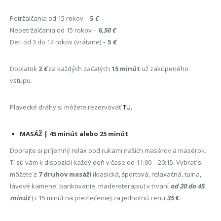
Petržalčania od 15 rokov –
5
€
Nepetržalčania od 15 rokov –
6
,50 €
Deti od 3 do 14 rokov (vrátane) –
5
€
Doplatok
2
€
za každých začatých
15 minút
už zakúpeného
vstupu.
Plavecké dráhy si môžete rezervovať
TU.
MASÁŽ | 45 minút alebo 25 minút
Doprajte si príjemný relax pod rukami našich masérov a masérok.
Tí sú vám k dispozícii každý deň v čase od 11:00 – 20:15. Vybrať si
môžete z
7 druhov masáží
(klasická, športová, relaxačná, tuina,
lávové kamene, bankovanie, maderoterapiu) v trvaní
od 20 do 45
minút
(+ 15 minút na prezlečenie) za jednotnú cenu
35
€
.