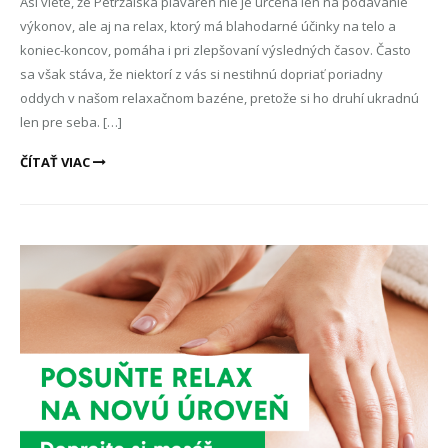
Asi viete, že Petržalská plaváreň nie je určená len na podávanie
výkonov, ale aj na relax, ktorý má blahodarné účinky na telo a
koniec-koncov, pomáha i pri zlepšovaní výsledných časov. Často
sa však stáva, že niektorí z vás si nestihnú dopriať poriadny
oddych v našom relaxačnom bazéne, pretože si ho druhí ukradnú
len pre seba. […]
ČÍTAŤ VIAC