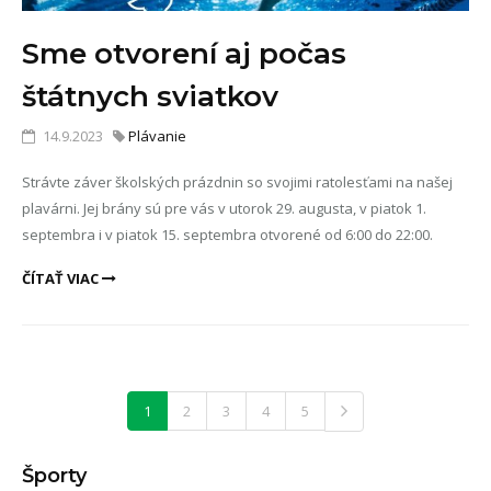
Sme otvorení aj počas
štátnych sviatkov
14.9.2023
Plávanie
Strávte záver školských prázdnin so svojimi ratolesťami na našej
plavárni. Jej brány sú pre vás v utorok 29. augusta, v piatok 1.
septembra i v piatok 15. septembra otvorené od 6:00 do 22:00.
ČÍTAŤ VIAC
1
2
3
4
5
Športy