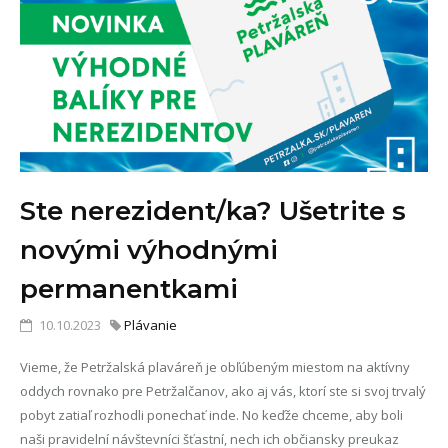
Ste nerezident/ka? Ušetrite s
novými výhodnými
permanentkami
10.10.2023
Plávanie
Vieme, že Petržalská plaváreň je obľúbeným miestom na aktívny
oddych rovnako pre Petržalčanov, ako aj vás, ktorí ste si svoj trvalý
pobyt zatiaľ rozhodli ponechať inde. No keďže chceme, aby boli
naši pravidelní návštevníci šťastní, nech ich občiansky preukaz