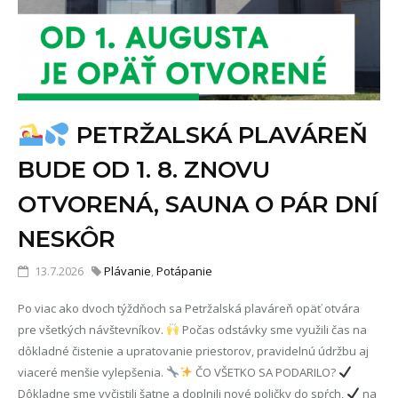
PETRŽALSKÁ PLAVÁREŇ
BUDE OD 1. 8. ZNOVU
OTVORENÁ, SAUNA O PÁR DNÍ
NESKÔR
13.7.2026
Plávanie
,
Potápanie
Po viac ako dvoch týždňoch sa Petržalská plaváreň opäť otvára
pre všetkých návštevníkov.
Počas odstávky sme využili čas na
dôkladné čistenie a upratovanie priestorov, pravidelnú údržbu aj
viaceré menšie vylepšenia.
ČO VŠETKO SA PODARILO?
Dôkladne sme vyčistili šatne a doplnili nové poličky do spŕch,
na