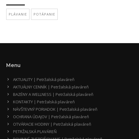
PLÁVANIE
POTÁPANIE
Menu
AKTUALITY | Petržalská plaváreň
AKTUÁLNY CENNÍK | Petržalská plaváreň
BAZÉNY A WELLNESS | Petržalská plaváreň
KONTAKTY | Petržalská plaváreň
NÁVŠTEVNÝ PORIADOK | Petržalská plaváreň
OCHRANA ÚDAJOV | Petržalská plaváreň
OTVÁRACIE HODINY | Petržalská plaváreň
PETRŽALSKÁ PLAVÁREŇ