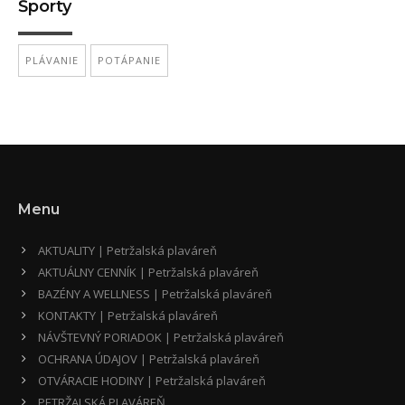
Športy
PLÁVANIE
POTÁPANIE
Menu
AKTUALITY | Petržalská plaváreň
AKTUÁLNY CENNÍK | Petržalská plaváreň
BAZÉNY A WELLNESS | Petržalská plaváreň
KONTAKTY | Petržalská plaváreň
NÁVŠTEVNÝ PORIADOK | Petržalská plaváreň
OCHRANA ÚDAJOV | Petržalská plaváreň
OTVÁRACIE HODINY | Petržalská plaváreň
PETRŽALSKÁ PLAVÁREŇ