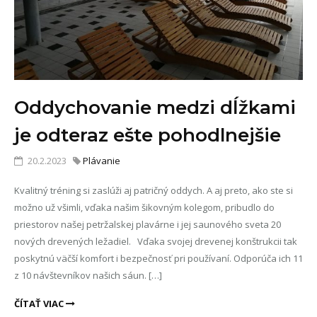
Oddychovanie medzi dĺžkami
je odteraz ešte pohodlnejšie
20.2.2023
Plávanie
Kvalitný tréning si zaslúži aj patričný oddych. A aj preto, ako ste si
možno už všimli, vďaka našim šikovným kolegom, pribudlo do
priestorov našej petržalskej plavárne i jej saunového sveta 20
nových drevených ležadiel. Vďaka svojej drevenej konštrukcii tak
poskytnú väčší komfort i bezpečnosť pri používaní. Odporúča ich 11
z 10 návštevníkov našich sáun. […]
ČÍTAŤ VIAC