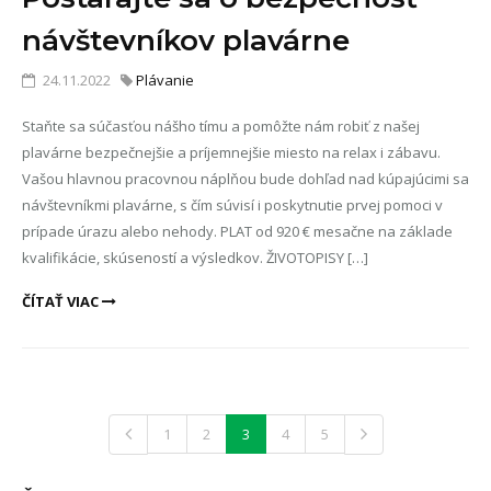
návštevníkov plavárne
24.11.2022
Plávanie
Staňte sa súčasťou nášho tímu a pomôžte nám robiť z našej
plavárne bezpečnejšie a príjemnejšie miesto na relax i zábavu.
Vašou hlavnou pracovnou náplňou bude dohľad nad kúpajúcimi sa
návštevníkmi plavárne, s čím súvisí i poskytnutie prvej pomoci v
prípade úrazu alebo nehody. PLAT od 920 € mesačne na základe
kvalifikácie, skúseností a výsledkov. ŽIVOTOPISY […]
ČÍTAŤ VIAC
1
2
3
4
5