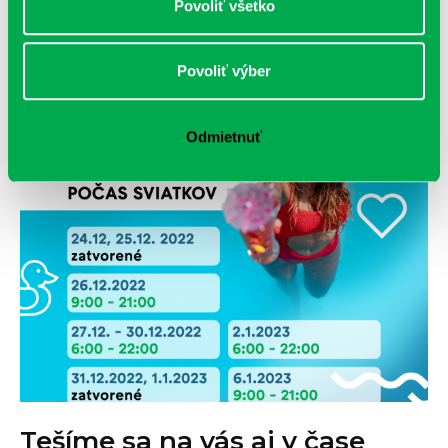
Povoliť všetko
nich […]
ČÍTAŤ VIAC
Povoliť výber
Odmietnuť
Tešíme sa na vás aj v čase