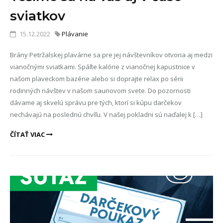
sviatkov
15.12.2022
Plávanie
Brány Petržalskej plavárne sa pre jej návštevníkov otvoria aj medzi
vianočnými sviatkami. Spáľte kalórie z vianočnej kapustnice v
našom plaveckom bazéne alebo si doprajte relax po sérii
rodinných návštev v našom saunovom svete. Do pozornosti
dávame aj skvelú správu pre tých, ktorí si kúpu darčekov
nechávajú na poslednú chvíľu. V našej pokladni sú naďalej k […]
ČÍTAŤ VIAC