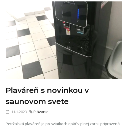
Plaváreň s novinkou v
saunovom svete
11.1.2023
Plávanie
Petržalská plaváreň je po sviatkoch opäť v plnej zbroji pripravená