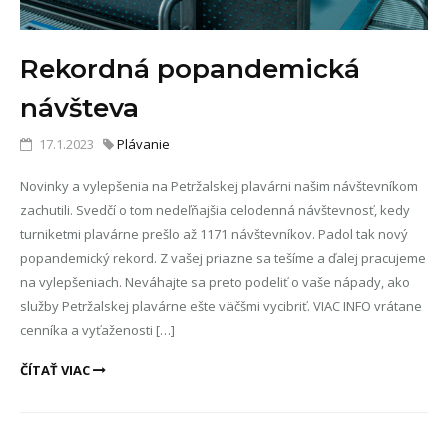
Rekordná popandemická
návšteva
17.1.2023
Plávanie
Novinky a vylepšenia na Petržalskej plavárni našim návštevníkom
zachutili. Svedčí o tom nedeľňajšia celodenná návštevnosť, kedy
turniketmi plavárne prešlo až 1171 návštevníkov. Padol tak nový
popandemický rekord. Z vašej priazne sa tešíme a ďalej pracujeme
na vylepšeniach. Neváhajte sa preto podeliť o vaše nápady, ako
služby Petržalskej plavárne ešte väčšmi vycibriť. VIAC INFO vrátane
cenníka a vyťaženosti […]
ČÍTAŤ VIAC