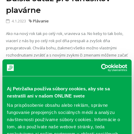
plavárne
4.1.2023
Plávanie
Ako na nový rok tak po celý rok, vravieva sa. No keby to tak bolo,
viacerí z nás by po celý rok pol dňa prespali a zvyšok dňa
preupratovali. Chvála bohu, (takmer) všetko možno vlastnými
rozhodnutiami zvrátiť a s novými zvykmi či zmenami môžeme začať
naozaj kedykoľvek.
ČÍTAŤ VIAC
Aj Petržalka používa súbory cookies, aby ste sa
nestratili ani v našom ONLINE svete
Na prispôsobenie obsahu alebo reklám, správne
fungovanie prepojených sociálnych médií a analýzu
návštevnosti používame súbory cookies. Informácie o
tom, ako používate naše webové stránky, teda
poskytujeme aj našim partnerom v oblasti sociálnych