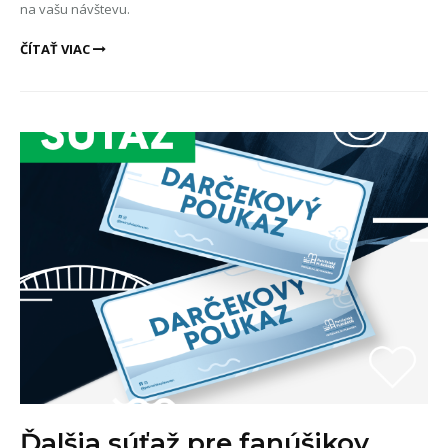
na vašu návštevu.
ČÍTAŤ VIAC
Ďalšia súťaž pre fanúšikov