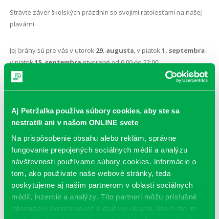
Strávte záver školských prázdnin so svojimi ratolesťami na našej
plavárni.
Jej brány sú pre vás v utorok
29. augusta
, v piatok
1. septembra
i
v piatok
15. septembra
otvorené od 6:00 do 22:00.
Aj Petržalka používa súbory cookies, aby ste sa
nestratili ani v našom ONLINE svete
Na prispôsobenie obsahu alebo reklám, správne
fungovanie prepojených sociálnych médií a analýzu
návštevnosti používame súbory cookies. Informácie o
tom, ako používate naše webové stránky, teda
poskytujeme aj našim partnerom v oblasti sociálnych
médií, inzercie a analýzy. Títo partneri môžu príslušné
informácie skombinovať s ďalšími údajmi, ktoré ste im