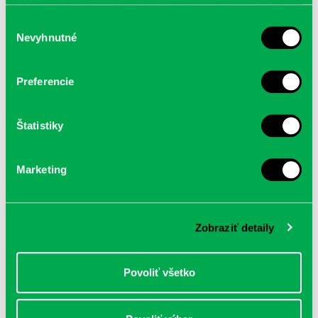
poskytli, alebo ktoré od vás získali, keď ste používali ich
služby.
Výber
Nevyhnutné
súhlasu
Súvisiace články
Preferencie
PETRŽALSKÁ PLAVÁREŇ BUDE OD 1. 8. ZNOVU
OTVORENÁ, SAUNA O PÁR DNÍ NESKÔR
13.7.2026
Plávanie
,
Potápanie
Štatistiky
LETNÁ PRESTÁVKA NA PETRŽALSKEJ PLAVÁRNI
Marketing
8.7.2026
Plávanie
,
Potápanie
Na sieťach už pod názvom Petržalka športuje
Zobraziť detaily
9.2.2024
Plávanie
Povoliť všetko