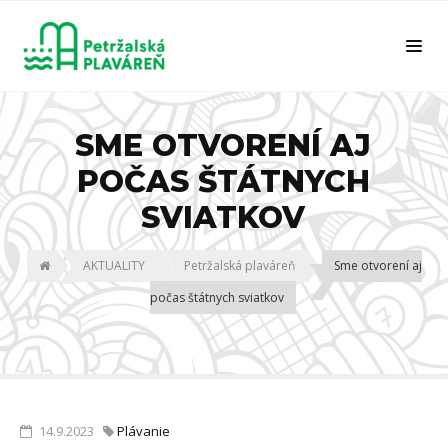
SME OTVORENÍ AJ
POČAS ŠTÁTNYCH
SVIATKOV
AKTUALITY
Petržalská plaváreň
Sme otvorení aj
počas štátnych sviatkov
14.9.2023
Plávanie