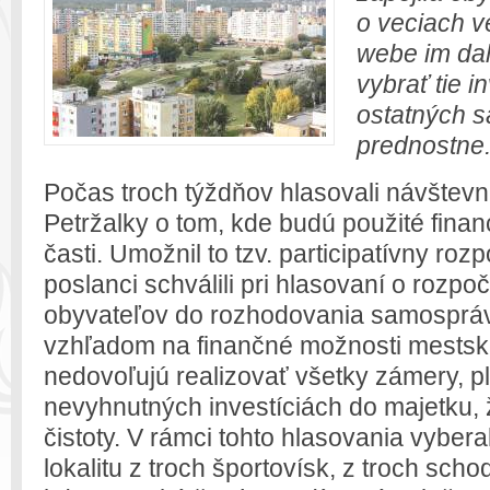
o veciach v
webe im da
vybrať tie i
ostatných s
prednostne
Počas troch týždňov hlasovali návštevn
Petržalky o tom, kde budú použité finan
časti. Umožnil to tzv. participatívny rozp
poslanci schválili pri hlasovaní o rozpo
obyvateľov do rozhodovania samosprávy
vzhľadom na finančné možnosti mestskej 
nedovoľujú realizovať všetky zámery, pl
nevyhnutných investíciách do majetku, ž
čistoty. V rámci tohto hlasovania vybera
lokalitu z troch športovísk, z troch scho