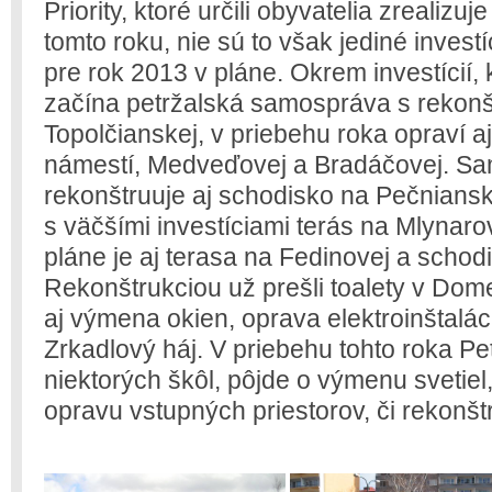
Priority, ktoré určili obyvatelia zrealizu
tomto roku, nie sú to však jediné inves
pre rok 2013 v pláne. Okrem investícií, 
začína petržalská samospráva s rekonšt
Topolčianskej, v priebehu roka opraví 
námestí, Medveďovej a Bradáčovej. Sa
rekonštruuje aj schodisko na Pečniansk
s väčšími investíciami terás na Mlynaro
pláne je aj terasa na Fedinovej a schod
Rekonštrukciou už prešli toalety v Dome
aj výmena okien, oprava elektroinštalác
Zrkadlový háj. V priebehu tohto roka Pet
niektorých škôl, pôjde o výmenu svetiel,
opravu vstupných priestorov, či rekonštr