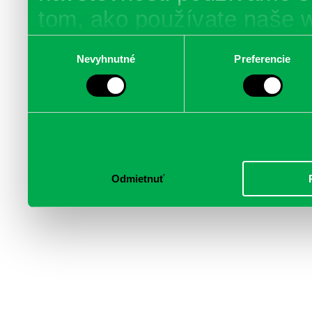
tom, ako používate naše 
poskytujeme aj našim part
Výber
Nevyhnutné
Preferencie
súhlasu
médií, inzercie a analýzy.
informácie skombinovať s 
poskytli, alebo ktoré od vá
služby.
Odmietnuť