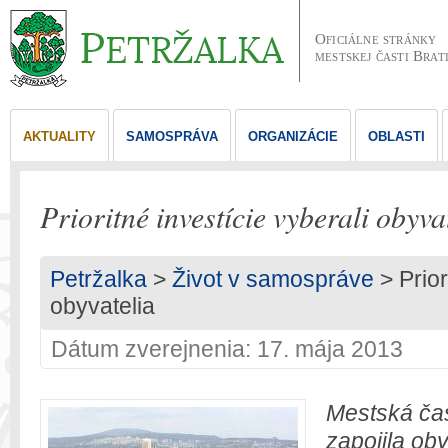
Oficiálne stránky
mestskej časti Brat
AKTUALITY
SAMOSPRÁVA
ORGANIZÁCIE
OBLASTI
Prioritné investície vyberali obyva
Petržalka
>
Život v samospráve
> Prior
obyvatelia
Dátum zverejnenia: 17. mája 2013
Mestská čas
zapojila ob