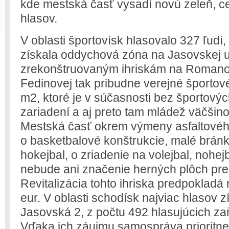
kde mestská časť vysadí novú zeleň, ce
hlasov.
V oblasti športovísk hlasovalo 327 ľudí,
získala oddychová zóna na Jasovskej ul
zrekonštruovaným ihriskám na Romanov
Fedinovej tak pribudne verejné športové
m2, ktoré je v súčasnosti bez športovýc
zariadení a aj preto tam mládež väčšino
Mestská časť okrem výmeny asfaltového
o basketbalové konštrukcie, malé bránk
hokejbal, o zriadenie na volejbal, nohej
nebude ani značenie herných plôch pre
Revitalizácia tohto ihriska predpokladá 
eur. V oblasti schodísk najviac hlasov 
Jasovská 2, z počtu 492 hlasujúcich zaň
Vďaka ich záujmu samospráva prioritne