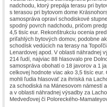
nadchodu, ktorý prepája terasu pri by
s terasou pri bytovom dome Krásnohorsk
samospráva opraví schodiskové stupne
spodný povrch nadchodu, pričom predp
4,5 tisíc eur. Rekonštrukciu ocenia pre
priľahlých bytových domov, podobne ak
schodísk vedúcich na terasy na Topoľči
Lenardovej apod. V oblasti náhradnej v
214 ľudí, najviac 88 hlasovalo pre Dol
samospráva obohatí o 18 javorov a 1 j
celkovej hodnote viac ako 3,5 tisíc eur
mohli ľudia hlasovať za ihriská na Lach
za schodiská na Mánesovom námestí a 
a v oblasti náhradnej výsadby za Lac
Medveďovej či Poloreckého-Mamateyo