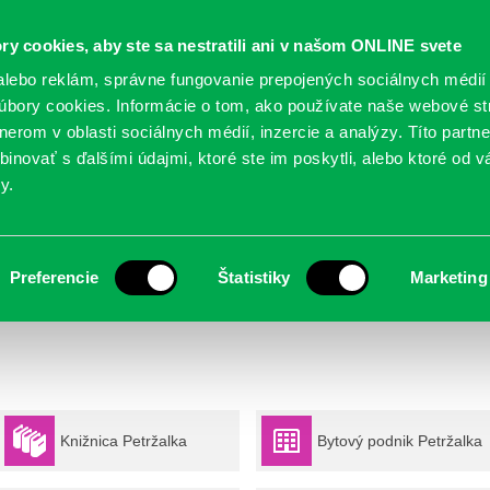
Oficiálne stránky
ry cookies, aby ste sa nestratili ani v našom ONLINE svete
mestskej časti Bratislava-Petržalka
PETRŽALSKÉ KON
lebo reklám, správne fungovanie prepojených sociálnych médií
bory cookies. Informácie o tom, ako používate naše webové st
erom v oblasti sociálnych médií, inzercie a analýzy. Títo partn
GANIZÁCIE
OBLASTI
NOVINY
MAPY
TLAČIVÁ
KO
inovať s ďalšími údajmi, ktoré ste im poskytli, alebo ktoré od vá
y.
Preferencie
Štatistiky
Marketing
Interaktívny rozpočet
Pridaj sa k nám
Knižnica Petržalka
Bytový podnik Petržalka