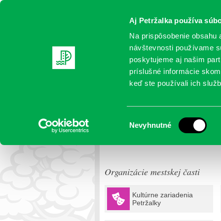
Aj Petržalka používa súbo
Na prispôsobenie obsahu a
návštevnosti používame sú
poskytujeme aj našim partn
AKTUALITY
SAMOSPRÁVA
OR
príslušné informácie skomb
keď ste používali ich služb
Miestny úrad
Výber
Nevyhnutné
Pôsobnosť miestneho
súhlasu
úradu
Organizácie mestskej časti
Kultúrne zariadenia
Petržalky