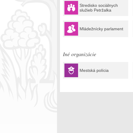
Stredisko sociálnych
služieb Petržalka
Mládežnícky parlament
Iné organizácie
Mestská polícia