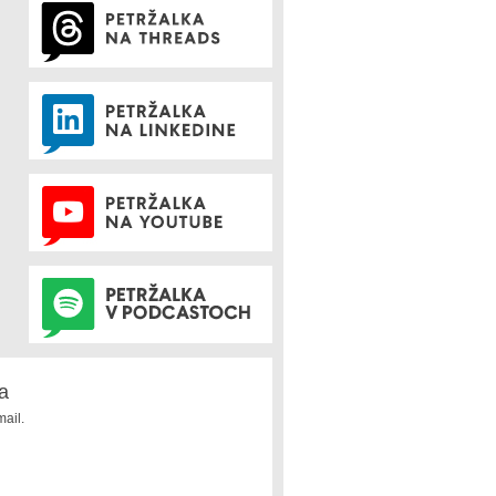
a
ail.