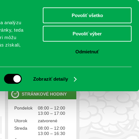
piatok 7.august 2026
Meniny má Štefánia
Select Language
▼
Povoliť všetko
TO
 a analýzu
ránky, teda
Povoliť výber
eri môžu
NTAKTY
VOĽBY
s získali,
Odmietnuť
OSOBNÉ ÚDAJE
Ochrana osobných údajov
Zobraziť detaily
STRÁNKOVÉ HODINY
Pondelok
08:00 – 12:00
13:00 – 17:00
Utorok
zatvorené
Streda
08:00 – 12:00
13:00 – 16:30