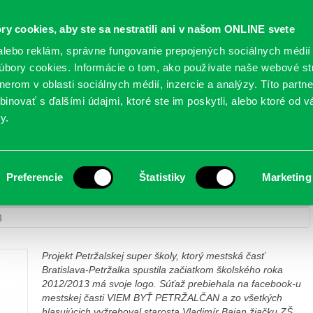
Oficiálne stránky
ry cookies, aby ste sa nestratili ani v našom ONLINE svete
mestskej časti Bratislava-Petržalka
PETRŽALSKÉ KON
lebo reklám, správne fungovanie prepojených sociálnych médií
bory cookies. Informácie o tom, ako používate naše webové st
erom v oblasti sociálnych médií, inzercie a analýzy. Títo partn
GANIZÁCIE
OBLASTI
NOVINY
MAPY
TLAČIVÁ
KO
inovať s ďalšími údajmi, ktoré ste im poskytli, alebo ktoré od vá
y.
 súťaže hlasovania o logo Petržalskej super školy
Preferencie
Štatistiky
Marketing
tržalská super škola
> Petržalka ocenila víťazku súťaže hlasovania o
3
Projekt Petržalskej super školy, ktorý mestská časť
Bratislava-Petržalka spustila začiatkom školského roka
2012/2013 má svoje logo. Súťaž prebiehala na facebook-u
mestskej časti VIEM BYŤ PETRŽALČAN a zo všetkých
hlasujúcich vyžreboval starosta Vladimír Bajan žiačku ZŠ