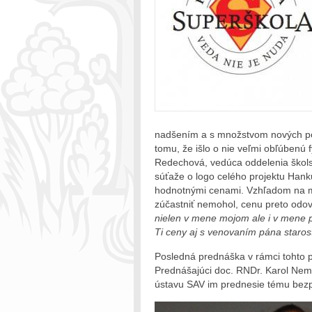
nadšením a s množstvom nových pozn
tomu, že išlo o nie veľmi obľúbenú 
Redechová, vedúca oddelenia škols
súťaže o logo celého projektu Hanku
hodnotnými cenami. Vzhľadom na mi
zúčastniť nemohol, cenu preto odo
nielen v mene mojom ale i v mene p
Ti ceny aj s venovaním pána staros
Posledná prednáška v rámci tohto 
Prednášajúci doc. RNDr. Karol Nem
ústavu SAV im prednesie tému bezp