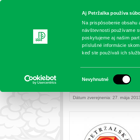
Aj Petržalka používa súbo
Na prispôsobenie obsahu a
návštevnosti používame sú
poskytujeme aj našim partn
AKTUALITY
SAMOSPRÁVA
OR
príslušné informácie skomb
keď ste používali ich služb
Petržalka ocenila víťazku
Výber
Nevyhnutné
Petržalka
>
Školstvo - články
>
Pe
súhlasu
logo Petržalskej super školy
Dátum zverejnenia: 27. mája 201