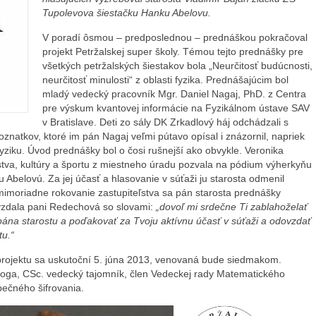
Tupolevova šiestačku Hanku Abelovu.
V poradí ôsmou – predposlednou – prednáškou pokračoval
projekt Petržalskej super školy. Témou tejto prednášky pre
všetkých petržalských šiestakov bola „Neurčitosť budúcnosti,
neurčitosť minulosti“ z oblasti fyzika. Prednášajúcim bol
mladý vedecký pracovník Mgr. Daniel Nagaj, PhD. z Centra
pre výskum kvantovej informácie na Fyzikálnom ústave SAV
v Bratislave. Deti zo sály DK Zrkadlový háj odchádzali s
atkov, ktoré im pán Nagaj veľmi pútavo opísal i znázornil, napriek
fyziku. Úvod prednášky bol o čosi rušnejší ako obvykle. Veronika
tva, kultúry a športu z miestneho úradu pozvala na pódium výherkyňu
 Abelovú. Za jej účasť a hlasovanie v súťaži ju starosta odmenil
moriadne rokovanie zastupiteľstva sa pán starosta prednášky
vzdala pani Redechová so slovami:
„dovoľ mi srdečne Ti zablahoželať
ána starostu a poďakovať za Tvoju aktívnu účasť v súťaži a odovzdať
tu.“
projektu sa uskutoční 5. júna 2013, venovaná bude siedmakom.
oga, CSc. vedecký tajomník, člen Vedeckej rady Matematického
ečného šifrovania.