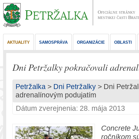
Oficiálne stránky
mestskej časti Brat
AKTUALITY
SAMOSPRÁVA
ORGANIZÁCIE
OBLASTI
Dni Petržalky pokračovali adrena
Petržalka
>
Dni Petržalky
> Dni Petržal
adrenalínovým podujatím
Dátum zverejnenia: 28. mája 2013
Concrete Ju
ročníkom s