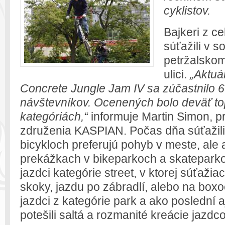
cyklistov.
Bajkeri z c
súťažili v 
petržalsko
ulici.
„Aktuá
Concrete Jungle Jam IV sa zúčastnilo 6
návštevníkov. Ocenených bolo deväť top
kategóriách,“
informuje Martin Simon, 
združenia KASPIAN. Počas dňa súťažili m
bicykloch preferujú pohyb v meste, ale aj
prekážkach v bikeparkoch a skateparkoc
jazdci kategórie street, v ktorej súťažiac
skoky, jazdu po zábradlí, alebo na boxo
jazdci z kategórie park a ako poslední a
potešili saltá a rozmanité kreácie jazdco