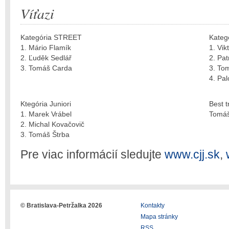
Víťazi
Kategória STREET
Kateg
1. Mário Flamík
1. Vik
2. Ľuděk Sedlář
2. Pat
3. Tomáš Carda
3. To
4. Pa
Ktegória Juniori
Best t
1. Marek Vrábel
Tomáš
2. Michal Kovačovič
3. Tomáš Štrba
Pre viac informácií sledujte
www.cjj.sk
,
© Bratislava-Petržalka 2026
Kontakty
Mapa stránky
RSS