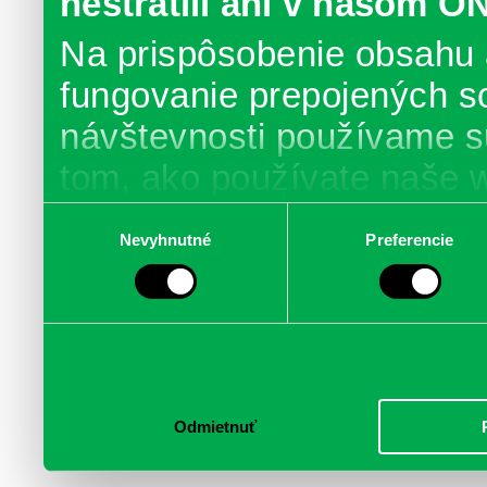
nestratili ani v našom O
Na prispôsobenie obsahu 
fungovanie prepojených s
návštevnosti používame s
tom, ako používate naše 
poskytujeme aj našim part
Výber
Nevyhnutné
Preferencie
súhlasu
médií, inzercie a analýzy.
informácie skombinovať s 
poskytli, alebo ktoré od vá
služby.
Odmietnuť