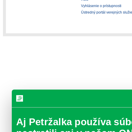
Vyhlásenie o prístupnosti
Ústredný portál verejných služi
Aj Petržalka používa súb