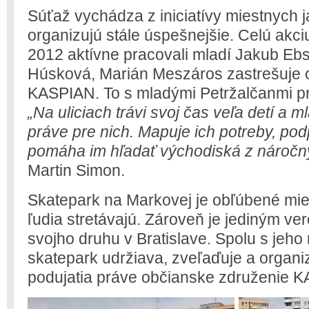
Súťaž vychádza z iniciatívy miestnych j
organizujú stále úspešnejšie. Celú akci
2012 aktívne pracovali mladí Jakub Ebst
Húsková, Marián Meszáros zastrešuje 
KASPIAN. To s mladými Petržalčanmi pr
„Na uliciach trávi svoj čas veľa detí a 
práve pre nich. Mapuje ich potreby, podp
pomáha im hľadať východiská z náročnýc
Martin Simon.
Skatepark na Markovej je obľúbené mies
ľudia stretávajú. Zároveň je jediným v
svojho druhu v Bratislave. Spolu s jeh
skatepark udržiava, zveľaďuje a organi
podujatia práve občianske združenie 