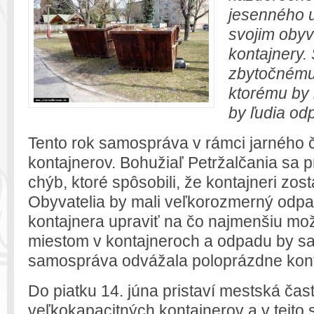
jesenného u
svojim obyv
kontajnery.
zbytočnému 
ktorému by 
by ľudia od
Tento rok samospráva v rámci jarného či
kontajnerov. Bohužiaľ Petržalčania sa pr
chýb, ktoré spôsobili, že kontajneri zos
Obyvatelia by mali veľkorozmerný odpa
kontajnera upraviť na čo najmenšiu možn
miestom v kontajneroch a odpadu by sa 
samospráva odvážala poloprázdne kont
Do piatku 14. júna pristaví mestská čas
veľkokapacitných kontajnerov a v tejto sú