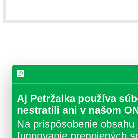
Aj Petržalka používa súb
nestratili ani v našom O
Na prispôsobenie obsahu 
fungovanie prepojených s