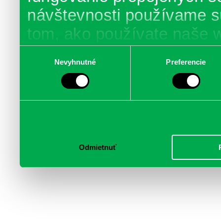
návštevnosti používame s
tom, ako používate naše 
poskytujeme aj našim part
Výber
Nevyhnutné
Preferencie
súhlasu
médií, inzercie a analýzy.
informácie skombinovať s 
poskytli, alebo ktoré od vá
služby.
Odmietnuť