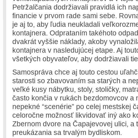
Petržalčania dodržiavali pravidlá ich nap
financie v prvom rade sami sebe. Rovna
je aj to, aby ľudia neukladali veľkoroz
kontajnera. Odprataním takéhoto odpadu
dvakrát vyššie náklady, akoby vynaložil
kontajnera v nasledujúcej etape. Aj tou
všetkých obyvateľov, aby dodržiavali tie
Samospráva chce aj touto cestou uľahč
starosti so zbavovaním sa starých a ne
veľké kusy nábytku, stoly, stoličky, mat
často končia v rukách bezdomovcov a 
nepekné “scenérie” po celej mestskej ča
celoročne možnosť likvidovať iný ako 
Zbernom dvore na Čapajevovej ulici, a 
preukázania sa trvalým bydliskom.