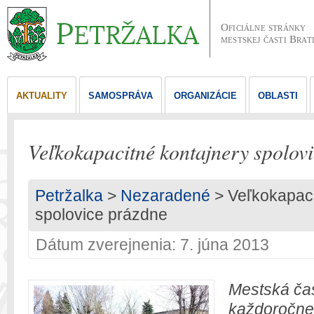
Oficiálne stránky
mestskej časti Brat
AKTUALITY
SAMOSPRÁVA
ORGANIZÁCIE
OBLASTI
Veľkokapacitné kontajnery spolov
Petržalka
>
Nezaradené
> Veľkokapaci
spolovice prázdne
Dátum zverejnenia: 7. júna 2013
Mestská čas
každoročne 