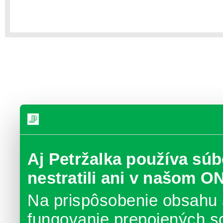
Aj Petržalka používa súb
nestratili ani v našom O
Na prispôsobenie obsahu 
fungovanie prepojených s