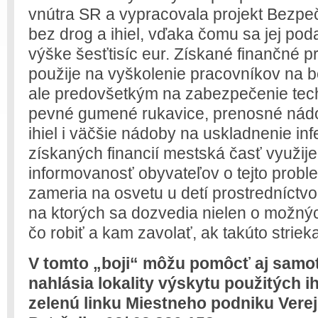
vnútra SR a vypracovala projekt Bezpe
bez drog a ihiel, vďaka čomu sa jej poda
výške šesťtisíc eur. Získané finančné p
použije na vyškolenie pracovníkov na 
ale predovšetkým na zabezpečenie tec
pevné gumené rukavice, prenosné nád
ihiel i väčšie nádoby na uskladnenie i
získaných financií mestská časť využije
informovanosť obyvateľov o tejto prob
zameria na osvetu u detí prostredníctv
na ktorých sa dozvedia nielen o možných
čo robiť a kam zavolať, ak takúto striek
V tomto „boji“ môžu pomôcť aj samotn
nahlásia lokality výskytu použitých ih
zelenú linku Miestneho podniku Vere