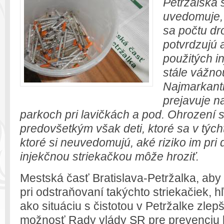
Petržalská 
uvedomuje,
sa počtu dr
potvrdzujú aj
použitých i
stále vážno
Najmarkantn
prejavuje n
parkoch pri lavičkách a pod. Ohrození s
predovšetkým však deti, ktoré sa v tých
ktoré si neuvedomujú, aké riziko im pri 
injekčnou striekačkou môže hroziť.
Mestská časť Bratislava-Petržalka, aby z
pri odstraňovaní takýchto striekačiek, 
ako situáciu s čistotou v Petržalke zlep
možnosť Rady vlády SR pre prevenciu kr