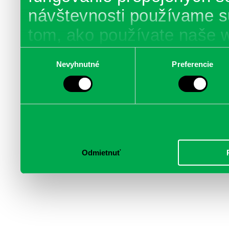
návštevnosti používame s
tom, ako používate naše 
poskytujeme aj našim part
Výber
Nevyhnutné
Preferencie
súhlasu
médií, inzercie a analýzy.
informácie skombinovať s 
poskytli, alebo ktoré od vá
služby.
Odmietnuť