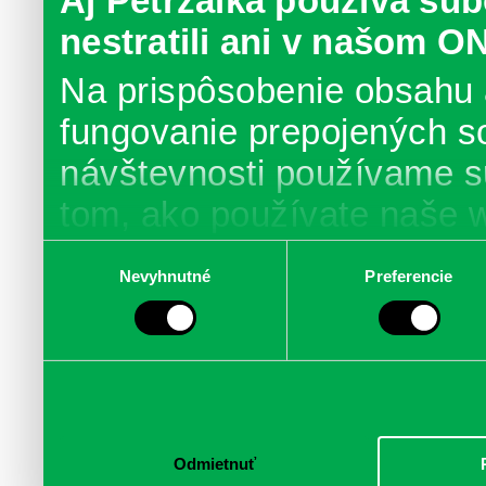
Aj Petržalka používa súb
nestratili ani v našom O
Na prispôsobenie obsahu 
fungovanie prepojených s
návštevnosti používame s
tom, ako používate naše 
poskytujeme aj našim part
Výber
Nevyhnutné
Preferencie
súhlasu
médií, inzercie a analýzy.
informácie skombinovať s 
poskytli, alebo ktoré od vá
služby.
Odmietnuť