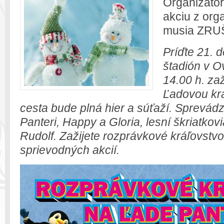
Organizátor
akciu z or
musia ZRUŠ
Príďte 21.
štadión v O
14.00 h. za
Ľadovou kr
cesta bude plná hier a súťaží. Sprevádz
Panteri, Happy a Gloria, lesní škriatkov
Rudolf. Zažijete rozprávkové kráľovstv
sprievodných akcií.