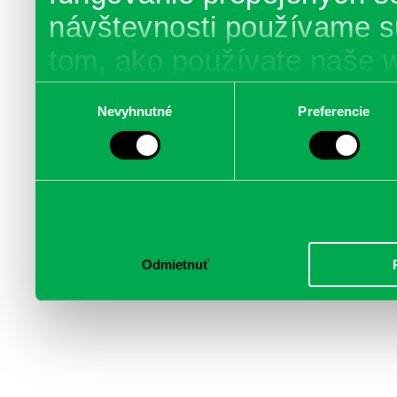
návštevnosti používame s
tom, ako používate naše 
poskytujeme aj našim part
Výber
Nevyhnutné
Preferencie
súhlasu
médií, inzercie a analýzy.
informácie skombinovať s 
poskytli, alebo ktoré od vá
služby.
Odmietnuť