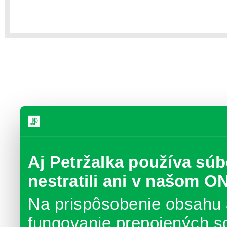
Aj Petržalka používa súb
nestratili ani v našom O
Na prispôsobenie obsahu 
fungovanie prepojených s