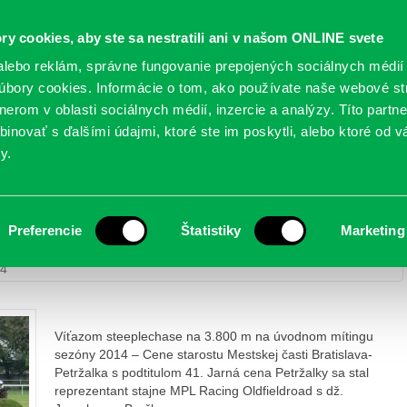
Oficiálne stránky
ry cookies, aby ste sa nestratili ani v našom ONLINE svete
mestskej časti Bratislava-Petržalka
PETRŽALSKÉ KON
lebo reklám, správne fungovanie prepojených sociálnych médií
bory cookies. Informácie o tom, ako používate naše webové st
erom v oblasti sociálnych médií, inzercie a analýzy. Títo partn
GANIZÁCIE
OBLASTI
NOVINY
MAPY
TLAČIVÁ
KO
inovať s ďalšími údajmi, ktoré ste im poskytli, alebo ktoré od vá
y.
lavom Brečkom víťazom Jarnej ceny Petržalky
Preferencie
Štatistiky
Marketing
eldroad s dž. Jaroslavom Brečkom víťazom Jarnej ceny Petržalky
14
Víťazom steeplechase na 3.800 m na úvodnom mítingu
sezóny 2014 – Cene starostu Mestskej časti Bratislava-
Petržalka s podtitulom 41. Jarná cena Petržalky sa stal
reprezentant stajne MPL Racing Oldfieldroad s dž.