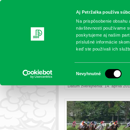
Aj Petržalka používa súbo
Na prispôsobenie obsahu a
návštevnosti používame sú
poskytujeme aj našim partn
AKTUALITY
SAMOSPRÁVA
OR
príslušné informácie skomb
keď ste používali ich služb
Oldfieldroad s dž. Jaros
Výber
Nevyhnutné
Petržalka
>
Kultúra a šport
> Oldfi
súhlasu
Dátum zverejnenia: 14. apríla 20