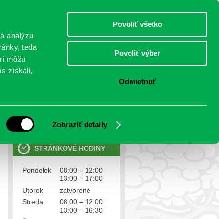
piatok 7.august 2026
Meniny má Štefánia
Select Language
▼
Povoliť všetko
TO
 a analýzu
ránky, teda
Povoliť výber
eri môžu
NTAKTY
VOĽBY
s získali,
Odmietnuť
OSOBNÉ ÚDAJE
Ochrana osobných údajov
Zobraziť detaily
STRÁNKOVÉ HODINY
Pondelok
08:00 – 12:00
13:00 – 17:00
Utorok
zatvorené
Streda
08:00 – 12:00
13:00 – 16:30