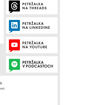
a
ail.