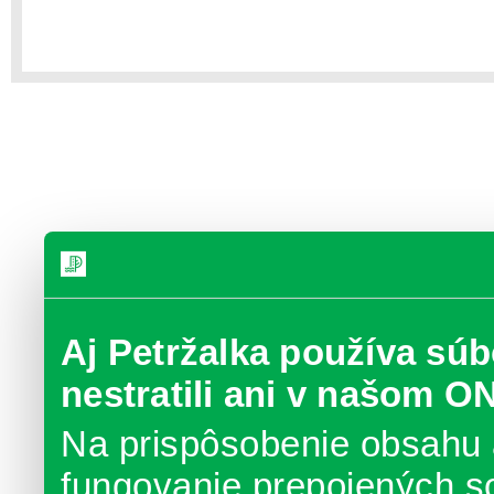
Aj Petržalka používa súb
nestratili ani v našom O
Na prispôsobenie obsahu 
fungovanie prepojených s