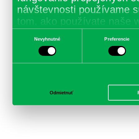
návštevnosti používame s
tom, ako používate naše 
poskytujeme aj našim part
Výber
Nevyhnutné
Preferencie
súhlasu
médií, inzercie a analýzy.
informácie skombinovať s 
poskytli, alebo ktoré od vá
služby.
Odmietnuť