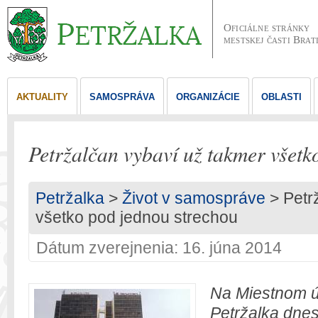
Oficiálne stránky
mestskej časti Brat
AKTUALITY
SAMOSPRÁVA
ORGANIZÁCIE
OBLASTI
Petržalčan vybaví už takmer všetk
Petržalka
>
Život v samospráve
> Petr
všetko pod jednou strechou
Dátum zverejnenia: 16. júna 2014
Na Miestnom ú
Petržalka dnes