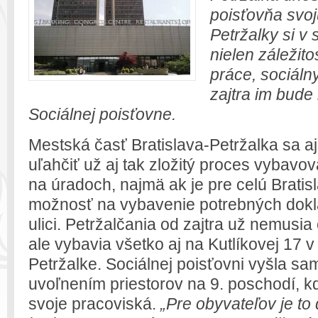
poisťovňa svoj
Petržalky si v
nielen záležit
práce, sociálny
zajtra im bude 
Sociálnej poisťovne.
Mestská časť Bratislava-Petržalka sa a
uľahčiť už aj tak zložitý proces vybavo
na úradoch, najmä ak je pre celú Bratisl
možnosť na vybavenie potrebných dokl
ulici. Petržalčania od zajtra už nemusi
ale vybavia všetko aj na Kutlíkovej 17
Petržalke. Sociálnej poisťovni vyšla sa
uvoľnením priestorov na 9. poschodí, kd
svoje pracoviská.
„Pre obyvateľov je to 