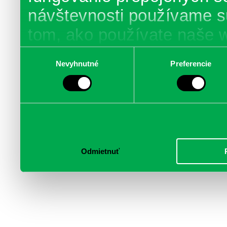
návštevnosti používame s
tom, ako používate naše 
poskytujeme aj našim part
Výber
Nevyhnutné
Preferencie
súhlasu
médií, inzercie a analýzy.
informácie skombinovať s 
poskytli, alebo ktoré od vá
služby.
Odmietnuť