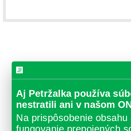
Aj Petržalka používa súb
nestratili ani v našom O
Na prispôsobenie obsahu 
fungovanie prepojených s