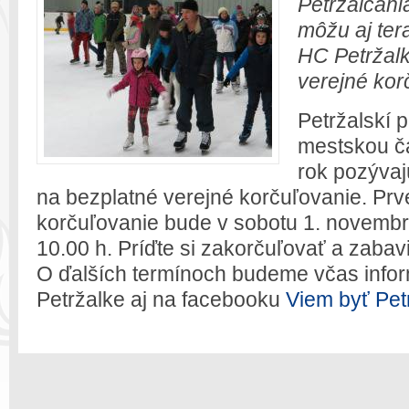
Petržalčani
môžu aj ter
HC Petržal
verejné kor
Petržalskí p
mestskou ča
rok pozývaj
na bezplatné verejné korčuľovanie. Pr
korčuľovanie bude v sobotu 1. novemb
10.00 h. Príďte si zakorčuľovať a zabavi
O ďalších termínoch budeme včas inform
Petržalke aj na facebooku
Viem byť Pet