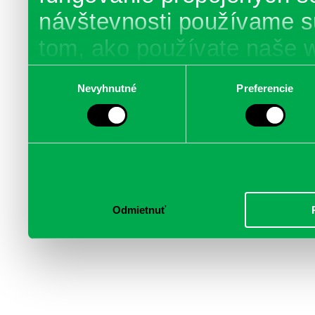
návštevnosti používame s
tom, ako používate naše 
poskytujeme aj našim part
Výber
Nevyhnutné
Preferencie
súhlasu
médií, inzercie a analýzy.
informácie skombinovať s 
poskytli, alebo ktoré od vá
služby.
Odmietnuť