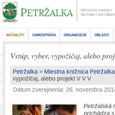
Oficiálne stránky
mestskej časti Brat
AKTUALITY
SAMOSPRÁVA
ORGANIZÁCIE
OBLASTI
Vstúp, vyber, vypožičaj, alebo pro
Petržalka
>
Miestna knižnica Petržalka
vypožičaj, alebo projekt V V V
Dátum zverejnenia: 26. novembra 201
Petržalská 
prichádza s