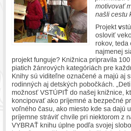
motivovať má
našli cestu
Projekt
v
st
osloviť vek
rokov, teda 
najmenej si
projekt funguje? Knižnica pripravila 10
piatich žánrových kategóriách pre každ
Knihy sú viditeľne označené a majú aj s
rodinných aj detských pobočkách. „Deti
možnosť VSTÚPIŤ do našej knižnice, k
koncipovať ako príjemné a bezpečné pr
voľného času, ako miesto kde sa dajú u
príjemne stráviť chvíle pri niektorom z 
VYBRAŤ knihu úplne podľa svojej slob