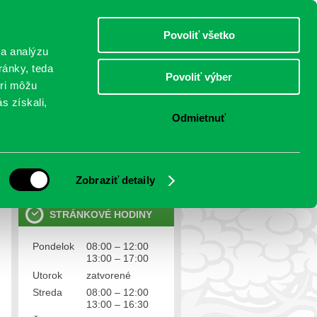
piatok 7.august 2026
Meniny má Štefánia
Select Language
▼
Povoliť všetko
TO
 a analýzu
ránky, teda
Povoliť výber
eri môžu
NTAKTY
VOĽBY
s získali,
Odmietnuť
OSOBNÉ ÚDAJE
Ochrana osobných údajov
Zobraziť detaily
STRÁNKOVÉ HODINY
Pondelok
08:00 – 12:00
13:00 – 17:00
Utorok
zatvorené
Streda
08:00 – 12:00
13:00 – 16:30