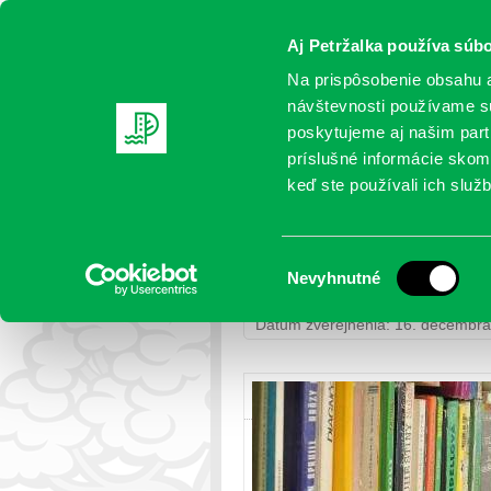
Aj Petržalka používa súbo
Na prispôsobenie obsahu a
návštevnosti používame sú
poskytujeme aj našim partn
AKTUALITY
SAMOSPRÁVA
OR
príslušné informácie skomb
keď ste používali ich služb
Nové knihy v Miestnej kn
Výber
Nevyhnutné
Petržalka
>
Miestna knižnica Petr
súhlasu
Dátum zverejnenia: 16. decembr