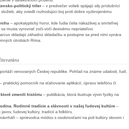
zlenie v detektívnom príbehu.
jensko-politický triler
– v predvečer volieb spájajú sily príslušníci
služieb, aby zviedli rozhodujúci boj proti dobre vyzbrojenému
vrchu
– apokalyptický horor, kde ľudia čelia nákazlivej a smrteľnej
 sa musia vyrovnať zoči-voči desivému nepriateľovi.
arcus skladajú záhadnú skladačku a postupne sa pred nimi vynára
temných útrobách Ríma.
iteratúra
eportáží venovaných Českej republike. Pohľad na známe udalosti, ľudí,
– praktický pomocník na sťahovanie aplikácií, úpravu telefónu či
 ktoré zmenili históriu
– publikácia, ktorá ilustruje vývin fyziky na
odina. Rodinné tradície a slávnosti v našej ľudovej kultúre
–
javov, ľudovej kultúry, tradícií a folklóru.
 návrháři – sprievodca módou s osobnosťami na poli kultúry slovom i