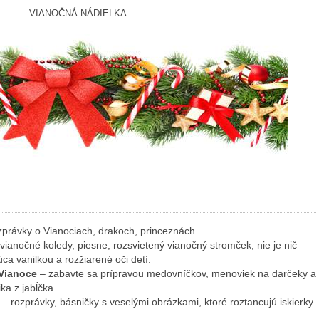
VIANOČNÁ NÁDIELKA
zprávky o Vianociach, drakoch, princeznách.
 vianočné koledy, piesne, rozsvietený vianočný stromček, nie je nič
a vanilkou a rozžiarené oči detí.
 Vianoce
– zabavte sa prípravou medovníčkov, menoviek na darčeky a
ka z jabĺčka.
a
– rozprávky, básničky s veselými obrázkami, ktoré roztancujú iskierky