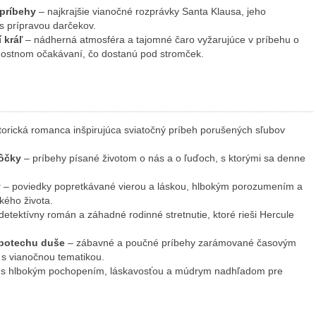
 príbehy
– najkrajšie vianočné rozprávky Santa Klausa, jeho
 s prípravou darčekov.
í kráľ
– nádherná atmosféra a tajomné čaro vyžarujúce v príbehu o
adostnom očakávaní, čo dostanú pod stromček.
storická romanca inšpirujúca sviatočný príbeh porušených sľubov
pôčky
– príbehy písané životom o nás a o ľuďoch, s ktorými sa denne
y
– poviedky popretkávané vierou a láskou, hlbokým porozumením a
ého života.
detektívny román a záhadné rodinné stretnutie, ktoré rieši Hercule
o potechu duše
– zábavné a poučné príbehy zarámované časovým
 s vianočnou tematikou.
y s hlbokým pochopením, láskavosťou a múdrym nadhľadom pre