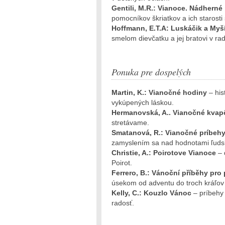
Gentili, M.R.: Vianoce. Nádherné
pomocníkov škriatkov a ich starosti
Hoffmann, E.T.A: Luskáčik a Myš
smelom dievčatku a jej bratovi v r
Ponuka pre dospelých
Martin, K.: Vianočné hodiny
– hi
vykúpených láskou.
Hermanovská, A.. Vianočné kva
stretávame.
Smatanová, R.: Vianočné príbeh
zamyslením sa nad hodnotami ľudsk
Christie, A.: Poirotove Vianoce
– 
Poirot.
Ferrero, B.: Vánoční příběhy pr
úsekom od adventu do troch kráľov
Kelly, C.: Kouzlo Vánoc
– príbeh
radosť.