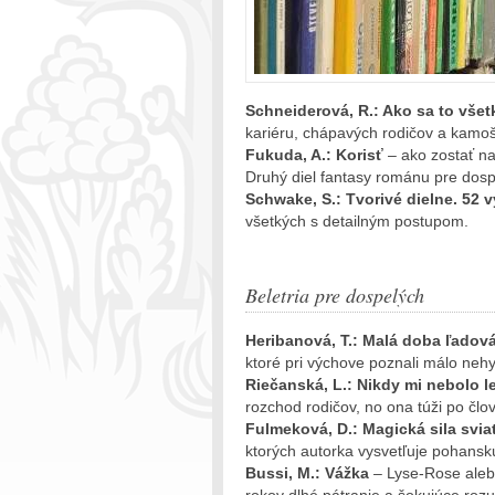
Schneiderová, R.: Ako sa to všet
kariéru, chápavých rodičov a kamoš
Fukuda, A.: Korisť
– ako zostať na
Druhý diel fantasy románu pre dos
Schwake, S.: Tvorivé dielne. 52 
všetkých s detailným postupom.
Beletria pre dospelých
Heribanová, T.: Malá doba ľadov
ktoré pri výchove poznali málo nehy 
Riečanská, L.: Nikdy mi nebolo lep
rozchod rodičov, no ona túži po člov
Fulmeková, D.: Magická sila svia
ktorých autorka vysvetľuje pohanskú 
Bussi, M.: Vážka
– Lyse-Rose alebo