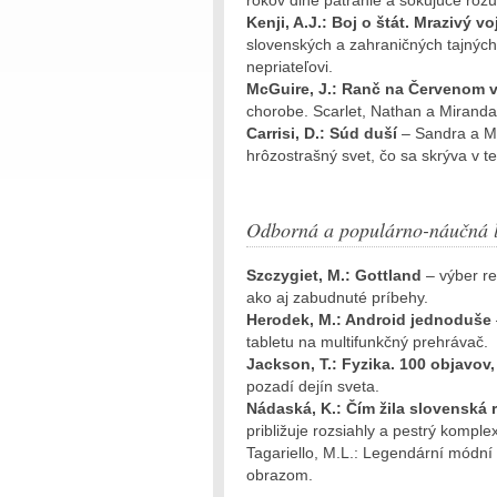
rokov dlhé pátranie a šokujúce rozu
Kenji, A.J.: Boj o štát. Mrazivý vo
slovenských a zahraničných tajných 
nepriateľovi.
McGuire, J.: Ranč na Červenom 
chorobe. Scarlet, Nathan a Miranda
Carrisi, D.: Súd duší
– Sandra a M
hrôzostrašný svet, čo sa skrýva v 
Odborná a populárno-náučná l
Szczygiet, M.: Gottland
– výber r
ako aj zabudnuté príbehy.
Herodek, M.: Android jednoduše
tabletu na multifunkčný prehrávač.
Jackson, T.: Fyzika. 100 objavov,
pozadí dejín sveta.
Nádaská, K.: Čím žila slovenská r
približuje rozsiahly a pestrý komplex 
Tagariello, M.L.: Legendární módní
obrazom.