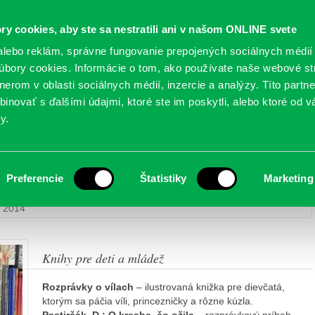
Oficiálne stránky
ry cookies, aby ste sa nestratili ani v našom ONLINE svete
mestskej časti Bratislava-Petržalka
PETRŽALSKÉ KON
lebo reklám, správne fungovanie prepojených sociálnych médií
bory cookies. Informácie o tom, ako používate naše webové st
erom v oblasti sociálnych médií, inzercie a analýzy. Títo partn
GANIZÁCIE
OBLASTI
NOVINY
MAPY
TLAČIVÁ
KO
inovať s ďalšími údajmi, ktoré ste im poskytli, alebo ktoré od vá
y.
ižnici Petržalka – november
Preferencie
Štatistiky
Marketing
žalka
> Nové knihy v Miestnej knižnici Petržalka – november
a 2014
Knihy pre deti a mládež
Rozprávky o vílach
– ilustrovaná knižka pre dievčatá,
ktorým sa páčia víli, princezničky a rôzne kúzla.