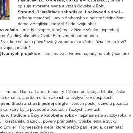
Pastirčák, D.: O kresbe, čo ožila
– rozprávkový príbeh
opisuje stvorenie sveta a vzťah človeka k Bohu.
Stround, J.:Vreštiace schodisko. Lockwood a spol
–
príbehy statočnej Lucy a Anthonyho o najstrašidelnejšom
dome v Anglicku, ktorý si žiada svoju obeť.
ko začalo
– mladý chlapec, ktorý mal v živote všetko, úspech aj
ov. A jediný okamih v živote Ezru zmení autonehoda.
žive, kde sú ľudia považovaný za potravu a všetci túžia len po krvi?
pievajúcu mládež.
výtvarných projektov
– zaujímavé a tvorivé nápady na voľný čas pre
á
– Emma, Hana a Laura, tri sestry, túžiace po čistej a hlbokej láske,
a uznania, a príbeh o tom ako ich to ovplyvnilo v dospelosti.
šie. Slasti a strasti jednej single
– Anetin postoj k životu poznačí
eku, ktorý by ju pochopil a podržal v ťažkých chvíľach.
tkov. Tradície a čary v kolobehu roka
– najznámejšie sviatky roka, v
i kresťanskú tradíciu, povery pranostiky, typické jedlá a zvyky.
 Emilie? Trojmesačné dieťa, ktoré prežilo pád lietadla, osemnásť