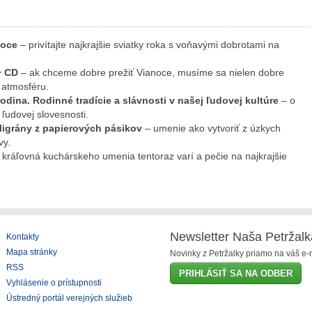
anoce
– privítajte najkrajšie sviatky roka s voňavými dobrotami na
+ CD
– ak chceme dobre prežiť Vianoce, musíme sa nielen dobre
ú atmosféru.
odina. Rodinné tradície a slávnosti v našej ľudovej kultúre
– o
 ľudovej slovesnosti.
Filigrány z papierových pásikov
– umenie ako vytvoriť z úzkych
vy.
 kráľovná kuchárskeho umenia tentoraz varí a pečie na najkrajšie
Newsletter Naša Petržalk
Kontakty
Mapa stránky
Novinky z Petržalky priamo na váš e-m
RSS
PRIHLÁSIŤ SA NA ODBER
Vyhlásenie o prístupnosti
Ústredný portál verejných služieb