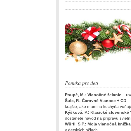
Ponuka pre deti
Poupě, M.: Vianočné želanie
– ro
Šulc, P.: Čarovné Vianoce + CD
–
krajšie, ako mamina kuchyňa voňajúc
Kýšková, P.: Klasické slovenské
dostanete návod na prípravu svietni
Würfl, S.P.: Moja vianočná knižk
v detských očiach.