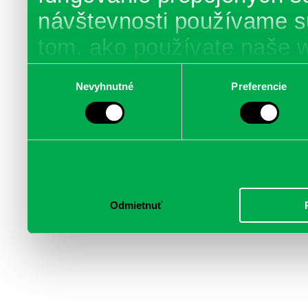
návštevnosti používame s
tom, ako používate naše 
poskytujeme aj našim part
Výber
Nevyhnutné
Preferencie
súhlasu
médií, inzercie a analýzy.
informácie skombinovať s 
poskytli, alebo ktoré od vá
služby.
Odmietnuť