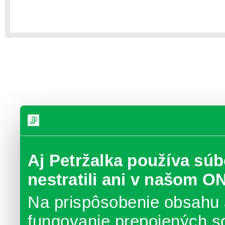
Aj Petržalka používa súb
nestratili ani v našom O
Na prispôsobenie obsahu 
fungovanie prepojených s