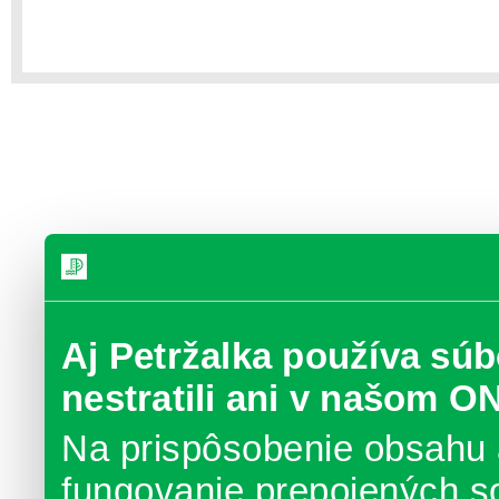
Aj Petržalka používa súb
nestratili ani v našom O
Na prispôsobenie obsahu 
fungovanie prepojených s