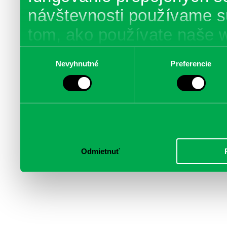
návštevnosti používame s
tom, ako používate naše 
poskytujeme aj našim part
Výber
Nevyhnutné
Preferencie
súhlasu
médií, inzercie a analýzy.
informácie skombinovať s 
poskytli, alebo ktoré od vá
služby.
Odmietnuť