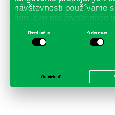
návštevnosti používame s
tom, ako používate naše 
poskytujeme aj našim part
Výber
Nevyhnutné
Preferencie
súhlasu
médií, inzercie a analýzy.
informácie skombinovať s 
poskytli, alebo ktoré od vá
služby.
Odmietnuť