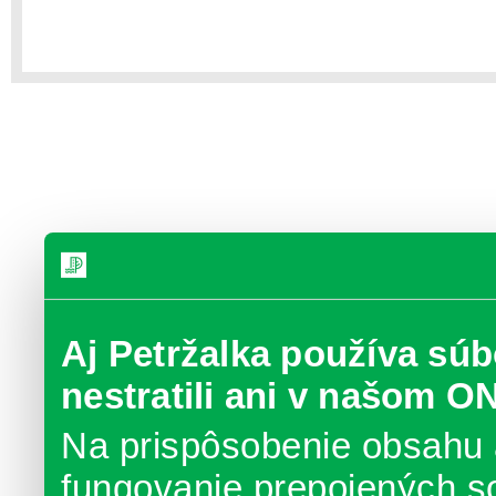
Aj Petržalka používa súb
nestratili ani v našom O
Na prispôsobenie obsahu 
fungovanie prepojených s