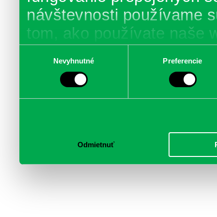
návštevnosti používame s
tom, ako používate naše 
poskytujeme aj našim part
Výber
Nevyhnutné
Preferencie
súhlasu
médií, inzercie a analýzy.
informácie skombinovať s 
poskytli, alebo ktoré od vá
služby.
Odmietnuť