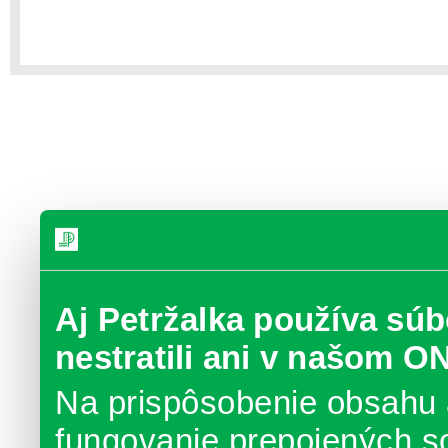
Aj Petržalka používa súb
nestratili ani v našom O
Na prispôsobenie obsahu 
fungovanie prepojených s