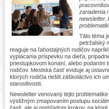
pracovníkov
zariadenia 
newsletter, 
problematik
Táto téma j
petržalský 
reaguje na ľahostajných rodičov naprí
vyplácania príspevku na dieťa, prípadne
priestupkovom konaní, alebo podaním 
rodičov. Mestská časť eviduje aj ústavn
ktorých rodičia riešili záškoláctvo ich 
starostlivosti.
Newsletter venovaný tejto problematike
výstižným zmapovaním postupu sociáln
časti, ale aj prehľadom krokov, na ktor