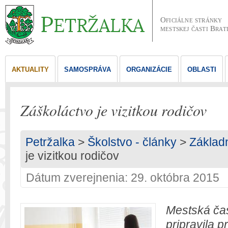
Oficiálne stránky
mestskej časti Brat
AKTUALITY
SAMOSPRÁVA
ORGANIZÁCIE
OBLASTI
Záškoláctvo je vizitkou rodičov
Petržalka
>
Školstvo - články
>
Základ
je vizitkou rodičov
Dátum zverejnenia: 29. októbra 2015
Mestská čas
pripravila 