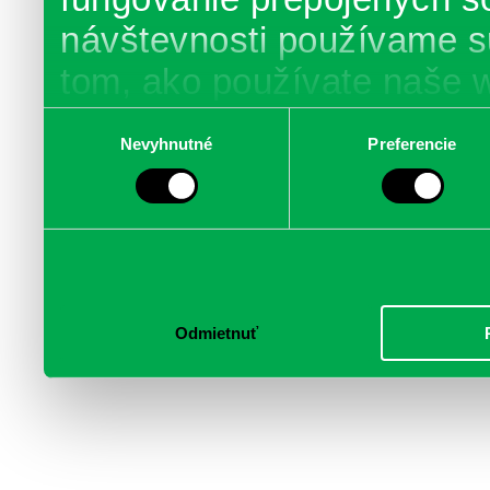
návštevnosti používame s
tom, ako používate naše 
poskytujeme aj našim part
Výber
Nevyhnutné
Preferencie
súhlasu
médií, inzercie a analýzy.
informácie skombinovať s 
poskytli, alebo ktoré od vá
služby.
Odmietnuť