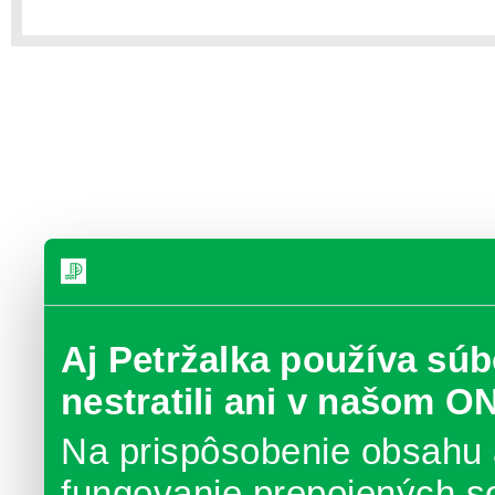
Aj Petržalka používa súb
nestratili ani v našom O
Na prispôsobenie obsahu 
fungovanie prepojených s