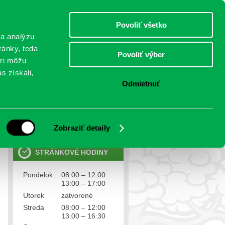
sobota 8.august 2026
Meniny má Štefánia
Select Language
▼
Povoliť všetko
TO
 a analýzu
ránky, teda
Povoliť výber
eri môžu
NTAKTY
VOĽBY
s získali,
Odmietnuť
OSOBNÉ ÚDAJE
Ochrana osobných údajov
Zobraziť detaily
STRÁNKOVÉ HODINY
Pondelok
08:00 – 12:00
13:00 – 17:00
Utorok
zatvorené
Streda
08:00 – 12:00
13:00 – 16:30