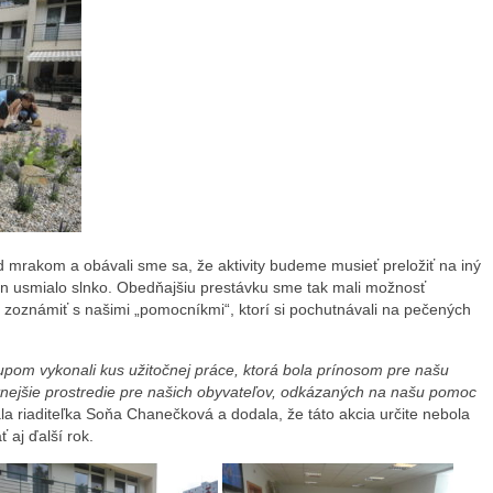
 mrakom a obávali sme sa, že aktivity budeme musieť preložiť na iný
en usmialo slnko. Obedňajšiu prestávku sme tak mali možnosť
sa zoznámiť s našimi „pomocníkmi“, ktorí si pochutnávali na pečených
upom vykonali kus užitočnej práce, ktorá bola prínosom pre našu
alitnejšie prostredie pre našich obyvateľov, odkázaných na našu pomoc
la riaditeľka Soňa Chanečková a dodala, že táto akcia určite nebola
 aj ďalší rok.