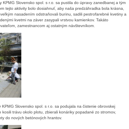
y KPMG Slovensko spol. s r.o. sa pustila do úpravy zanedbanej a tým
 tejto aktivity bolo dosiahnuť, aby naša predzáhradka bola krásna,
S veľkým nasadením odstraňovali burinu, sadili pestrofarebné kvetiny a
denými kvetmi na záver zasypali vrstvou kamienkov. Takáto
byvateľom, zamestnancom aj ostatným návštevníkom.
y KPMG Slovensko spol. s r.o. sa podujala na čistenie obrovskej
osili trávu okolo plotu, zbierali konáriky popadané zo stromov,
kvety do nových betónových hrantov.