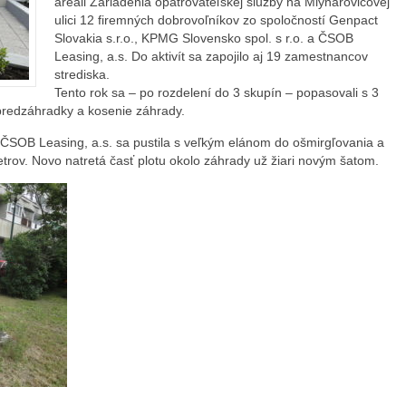
areáli Zariadenia opatrovateľskej služby na Mlynarovičovej
ulici 12 firemných dobrovoľníkov zo spoločností Genpact
Slovakia s.r.o., KPMG Slovensko spol. s r.o. a ČSOB
Leasing, a.s. Do aktivít sa zapojilo aj 19 zamestnancov
strediska.
Tento rok sa – po rozdelení do 3 skupín – popasovali s 3
 predzáhradky a kosenie záhrady.
 ČSOB Leasing, a.s. sa pustila s veľkým elánom do ošmirgľovania a
metrov. Novo natretá časť plotu okolo záhrady už žiari novým šatom.