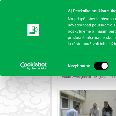
Aj Petržalka používa súbo
Na prispôsobenie obsahu a
návštevnosti používame sú
poskytujeme aj našim partn
AKTUALITY
SAMOSPRÁVA
OR
príslušné informácie skomb
keď ste používali ich služb
Dobrovoľníci pomáhali St
Výber
Nevyhnutné
Petržalka
>
Sociálne veci
> Dobrov
súhlasu
Dátum zverejnenia: 15. júna 2016