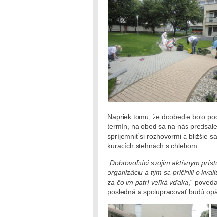
Napriek tomu, že doobedie bolo pod
termín, na obed sa na nás predsal
spríjemniť si rozhovormi a bližšie 
kuracích stehnách s chlebom.
„
Dobrovoľníci svojim aktívnym príst
organizáciu a tým sa pričinili o kv
za čo im patrí veľká vďaka
,“ poveda
posledná a spolupracovať budú opäť