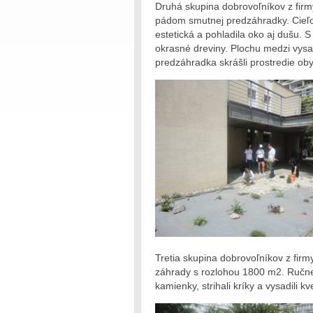
Druhá skupina dobrovoľníkov z firm
pádom smutnej predzáhradky. Cieľom
estetická a pohladila oko aj dušu. 
okrasné dreviny. Plochu medzi vysa
predzáhradka skrášli prostredie o
Tretia skupina dobrovoľníkov z firm
záhrady s rozlohou 1800 m2. Ručne k
kamienky, strihali kríky a vysadili 