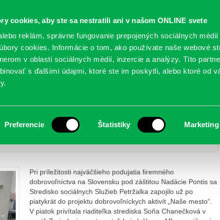
Oficiálne stránky
ry cookies, aby ste sa nestratili ani v našom ONLINE svete
mestskej časti Bratislava-Petržalka
PETRŽALSKÉ KON
lebo reklám, správne fungovanie prepojených sociálnych médií
bory cookies. Informácie o tom, ako používate naše webové st
erom v oblasti sociálnych médií, inzercie a analýzy. Títo partn
GANIZÁCIE
OBLASTI
NOVINY
MAPY
TLAČIVÁ
KO
inovať s ďalšími údajmi, ktoré ste im poskytli, alebo ktoré od vá
y.
redisku sociálnych služieb
Preferencie
Štatistiky
Marketing
oľníci pomáhali Stredisku sociálnych služieb
Pri príležitosti najväčšieho podujatia firemného
dobrovoľníctva na Slovensku pod záštitou Nadácie Pontis sa
Stredisko sociálnych Služieb Petržalka zapojilo už po
piatykrát do projektu dobrovoľníckych aktivít „Naše mesto“.
V piatok privítala riaditeľka strediska Soňa Chanečková v