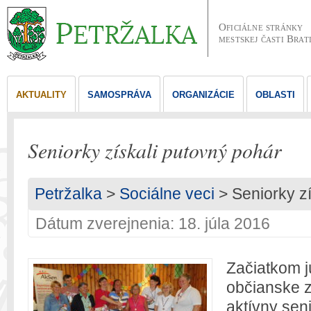
Oficiálne stránky
mestskej časti Brat
AKTUALITY
SAMOSPRÁVA
ORGANIZÁCIE
OBLASTI
Seniorky získali putovný pohár
Petržalka
>
Sociálne veci
> Seniorky zí
Dátum zverejnenia: 18. júla 2016
Začiatkom j
občianske 
aktívny sen