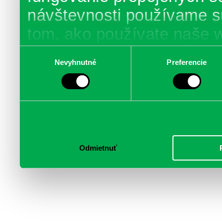
návštevnosti používame s
tom, ako používate naše 
poskytujeme aj našim part
Výber
Nevyhnutné
Preferencie
súhlasu
médií, inzercie a analýzy.
informácie skombinovať s 
poskytli, alebo ktoré od vá
služby.
Odmietnuť