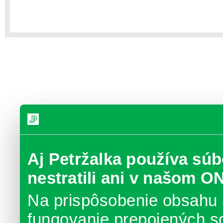
Aj Petržalka používa súb
nestratili ani v našom O
Na prispôsobenie obsahu 
fungovanie prepojených s