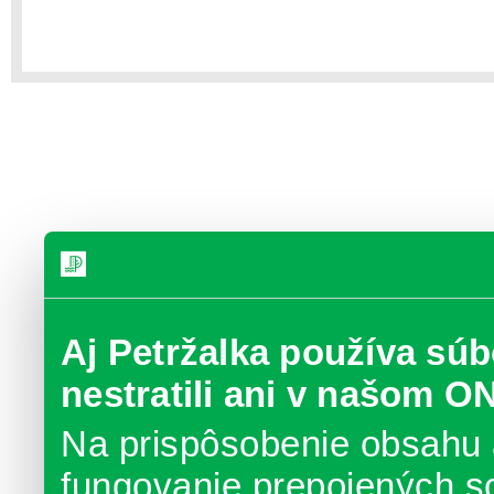
Aj Petržalka používa súb
nestratili ani v našom O
Na prispôsobenie obsahu 
fungovanie prepojených s