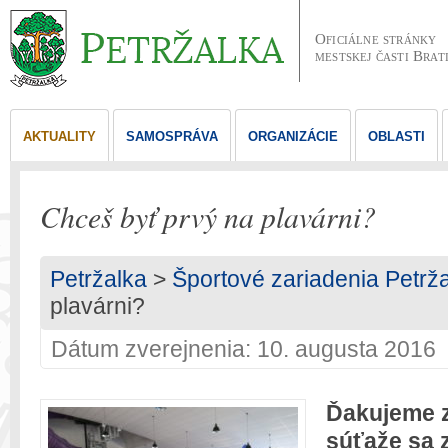
Oficiálne stránky
mestskej časti Brat
AKTUALITY
SAMOSPRÁVA
ORGANIZÁCIE
OBLASTI
Chceš byť prvý na plavárni?
Petržalka
>
Športové zariadenia Petrž
plavárni?
Dátum zverejnenia: 10. augusta 2016
Ďakujeme z
súťaže sa z