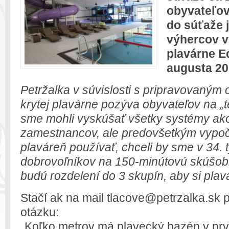
obyvateľov
do súťaže 
výhercov v
plavárne Ed
augusta 201
Petržalka v súvislosti s pripravovaným 
krytej plavárne pozýva obyvateľov na „t
sme mohli vyskúšať všetky systémy ako
zamestnancov, ale predovšetkým vypoču
plaváreň používať, chceli by sme v 34. 
dobrovoľníkov na 150-minútovú skúšob
budú rozdelení do 3 skupín, aby si plavá
Stačí ak na mail tlacove@petrzalka.sk 
otázku:
„Koľko metrov má plavecký bazén v prve