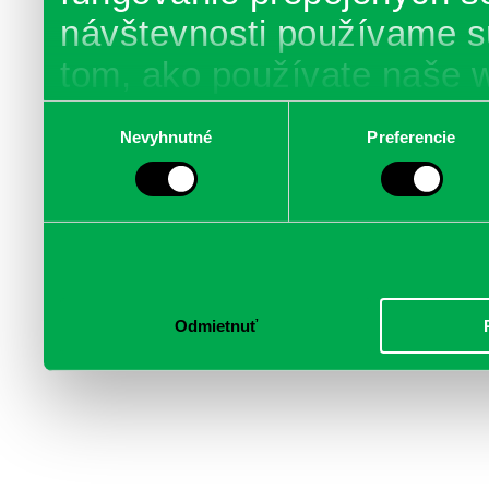
návštevnosti používame s
tom, ako používate naše 
poskytujeme aj našim part
Výber
Nevyhnutné
Preferencie
súhlasu
médií, inzercie a analýzy.
informácie skombinovať s 
poskytli, alebo ktoré od vá
služby.
Odmietnuť