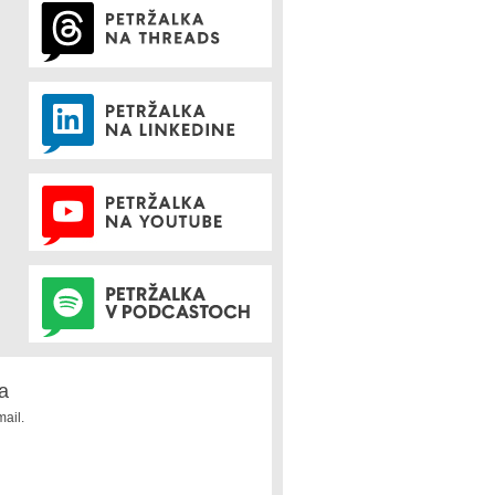
a
ail.