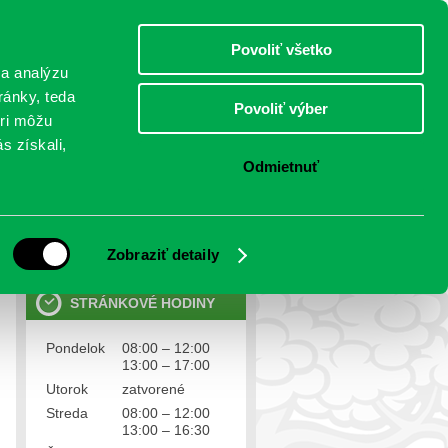
piatok 7.august 2026
Meniny má Štefánia
Select Language
▼
Povoliť všetko
TO
 a analýzu
ránky, teda
Povoliť výber
eri môžu
NTAKTY
VOĽBY
s získali,
Odmietnuť
OSOBNÉ ÚDAJE
Ochrana osobných údajov
Zobraziť detaily
STRÁNKOVÉ HODINY
Pondelok
08:00 – 12:00
13:00 – 17:00
Utorok
zatvorené
Streda
08:00 – 12:00
13:00 – 16:30