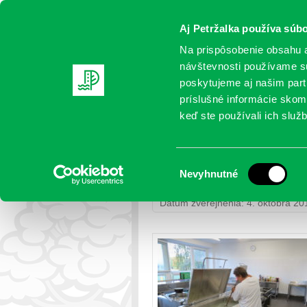
Aj Petržalka používa súbo
Na prispôsobenie obsahu a
návštevnosti používame sú
poskytujeme aj našim partn
AKTUALITY
SAMOSPRÁVA
OR
príslušné informácie skomb
keď ste používali ich služb
Najväčšia rekonštrukcia 
Výber
Nevyhnutné
Petržalka
>
Život v samospráve
> 
súhlasu
Dátum zverejnenia: 4. októbra 20