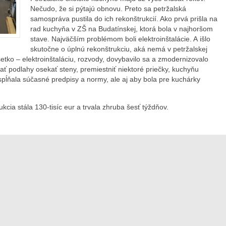
Nečudo, že si pýtajú obnovu. Preto sa petržalská
samospráva pustila do ich rekonštrukcií. Ako prvá prišla na
rad kuchyňa v ZŠ na Budatínskej, ktorá bola v najhoršom
stave. Najväčším problémom boli elektroinštalácie. A išlo
skutočne o úplnú rekonštrukciu, aká nemá v petržalskej
všetko – elektroinštaláciu, rozvody, dovybavilo sa a zmodernizovalo
kať podlahy osekať steny, premiestniť niektoré priečky, kuchyňu
spĺňala súčasné predpisy a normy, ale aj aby bola pre kuchárky
cia stála 130-tisíc eur a trvala zhruba šesť týždňov.