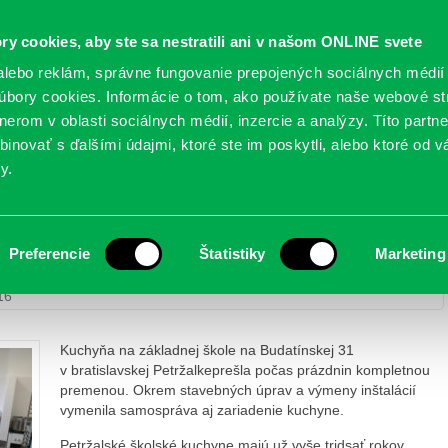
Oficiálne stránky
ry cookies, aby ste sa nestratili ani v našom ONLINE svete
mestskej časti Bratislava-Petržalka
PETRŽALSKÉ KON
lebo reklám, správne fungovanie prepojených sociálnych médií
bory cookies. Informácie o tom, ako používate naše webové st
erom v oblasti sociálnych médií, inzercie a analýzy. Títo partn
GANIZÁCIE
OBLASTI
NOVINY
MAPY
TLAČIVÁ
KO
inovať s ďalšími údajmi, ktoré ste im poskytli, alebo ktoré od vá
y.
školskej kuchyne
Preferencie
Štatistiky
Marketing
Najväčšia rekonštrukcia školskej kuchyne
16
Kuchyňa na základnej škole na Budatínskej 31
v bratislavskej Petržalkeprešla počas prázdnin kompletnou
premenou. Okrem stavebných úprav a výmeny inštalácií
vymenila samospráva aj zariadenie kuchyne.
Petržalské školské kuchyne majú už vyše tridsať rokov.