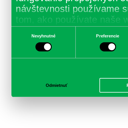
návštevnosti používame s
tom, ako používate naše 
poskytujeme aj našim part
Výber
Nevyhnutné
Preferencie
súhlasu
médií, inzercie a analýzy.
informácie skombinovať s 
poskytli, alebo ktoré od vá
služby.
Odmietnuť