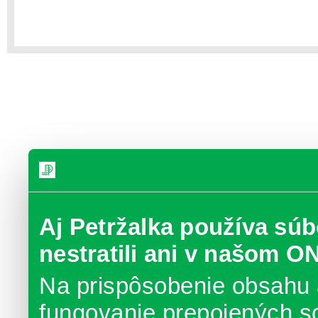
Aj Petržalka používa súb
nestratili ani v našom O
Na prispôsobenie obsahu 
fungovanie prepojených s