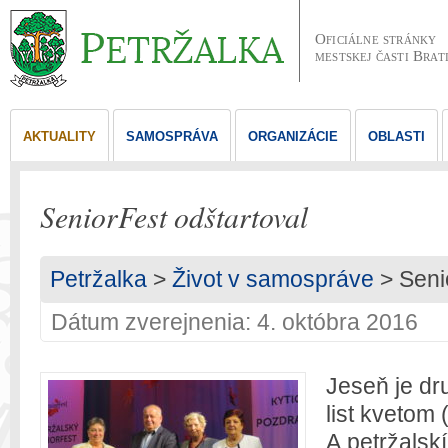
Oficiálne stránky
mestskej časti Brat
AKTUALITY
SAMOSPRÁVA
ORGANIZÁCIE
OBLASTI
SeniorFest odštartoval
Petržalka
>
Život v samospráve
> Seni
Dátum zverejnenia: 4. októbra 2016
Jeseň je dru
list kvetom
A petržalskí