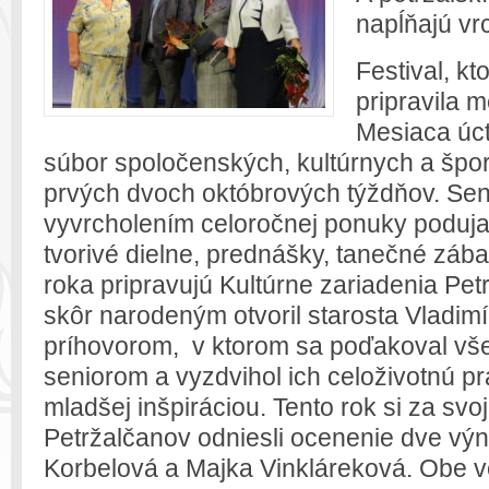
napĺňajú vr
Festival, kt
pripravila 
Mesiaca úct
súbor spoločenských, kultúrnych a špo
prvých dvoch októbrových týždňov. Sen
vyvrcholením celoročnej ponuky podujat
tvorivé dielne, prednášky, tanečné zába
roka pripravujú Kultúrne zariadenia Petr
skôr narodeným otvoril starosta Vladim
príhovorom, v ktorom sa poďakoval vš
seniorom a vyzdvihol ich celoživotnú pr
mladšej inšpiráciou. Tento rok si za sv
Petržalčanov odniesli ocenenie dve vý
Korbelová a Majka Vinkláreková. Obe 