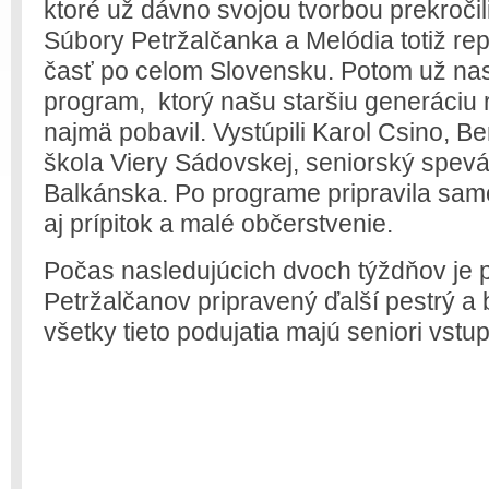
ktoré už dávno svojou tvorbou prekročili
Súbory Petržalčanka a Melódia totiž r
časť po celom Slovensku. Potom už nas
program, ktorý našu staršiu generáciu 
najmä pobavil. Vystúpili Karol Csino, B
škola Viery Sádovskej, seniorský spev
Balkánska. Po programe pripravila sam
aj prípitok a malé občerstvenie.
Počas nasledujúcich dvoch týždňov je 
Petržalčanov pripravený ďalší pestrý a
všetky tieto podujatia majú seniori vstu