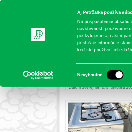
Aj Petržalka používa súbo
Na prispôsobenie obsahu a
návštevnosti používame sú
poskytujeme aj našim partn
AKTUALITY
SAMOSPRÁVA
OR
príslušné informácie skomb
keď ste používali ich služb
Jesenné upratovanie ešte
Výber
Nevyhnutné
Petržalka
>
Život v samospráve
> 
súhlasu
Dátum zverejnenia: 5. októbra 20