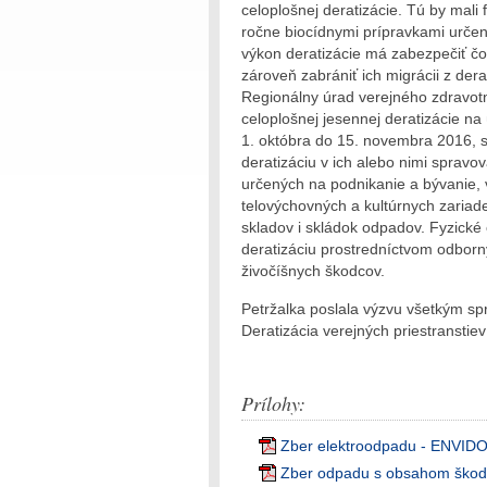
celoplošnej deratizácie. Tú by mali
ročne biocídnymi prípravkami určen
výkon deratizácie má zabezpečiť čo
zároveň zabrániť ich migrácii z der
Regionálny úrad verejného zdravotn
celoplošnej jesennej deratizácie n
1. októbra do 15. novembra 2016, s
deratizáciu v ich alebo nimi sprav
určených na podnikanie a bývanie, 
telovýchovných a kultúrnych zariad
skladov i skládok odpadov. Fyzické
deratizáciu prostredníctvom odborn
živočíšnych škodcov.
Petržalka poslala výzvu všetkým s
Deratizácia verejných priestranstie
Prílohy:
Zber elektroodpadu - ENVID
Zber odpadu s obsahom škod