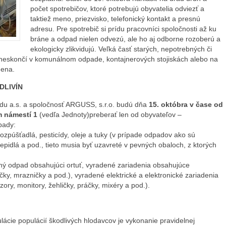
počet spotrebičov, ktoré potrebujú obyvatelia odviezť a
taktiež meno, priezvisko, telefonický kontakt a presnú
adresu. Pre spotrebič si prídu pracovníci spoločnosti až ku
bráne a odpad nielen odvezú, ale ho aj odborne rozoberú a
ekologicky zlikvidujú. Veľká časť starých, nepotrebných či
 neskončí v komunálnom odpade, kontajnerových stojiskách alebo na
mena.
DLIVÍN
adu a.s. a spoločnosť ARGUSS, s.r.o. budú dňa
15. októbra v čase od
m námestí 1
(vedľa Jednoty)preberať len od obyvateľov –
pady:
zpúšťadlá, pesticídy, oleje a tuky (v prípade odpadov ako sú
, lepidlá a pod., tieto musia byť uzavreté v pevných obaloch, z ktorých
 iný odpad obsahujúci ortuť, vyradené zariadenia obsahujúce
čky, mrazničky a pod.), vyradené elektrické a elektronické zariadenia
zory, monitory, žehličky, práčky, mixéry a pod.).
cie populácií škodlivých hlodavcov je vykonanie pravidelnej