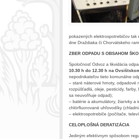
pokazených elektrospotrebičov tak
dne Draždiaka či Chorvátskeho ra
ZBER ODPADU S OBSAHOM ŠKO
Spoločnosť Odvoz a likvidácia odp
10.30 h do 12.30 h na Ovsištsko
nepodnikateľov tieto komunálne od
– staré náterové hmoty, odpadové ro
rozpúšťadlá, oleje, pesticídy, farby
sa neuvoľňuje odpad);
– batérie a akumulátory, žiarivky a
chlórfluorované uhľovodíky (chladni
– elektrospotrebiče (počítače, televí
CELOPLOŠNÁ DERATIZÁCIA
Jediným efektívnym spôsobom regulá