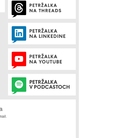
a
ail.