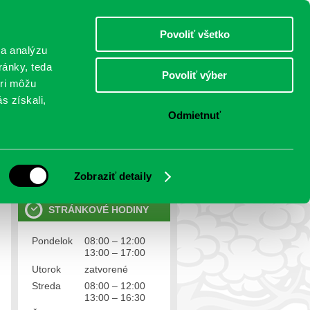
nedeľa 9.august 2026
Meniny má Ľubomíra
Select Language
▼
Povoliť všetko
TO
 a analýzu
ránky, teda
Povoliť výber
eri môžu
NTAKTY
VOĽBY
s získali,
Odmietnuť
OSOBNÉ ÚDAJE
Ochrana osobných údajov
Zobraziť detaily
STRÁNKOVÉ HODINY
Pondelok
08:00 – 12:00
13:00 – 17:00
Utorok
zatvorené
Streda
08:00 – 12:00
13:00 – 16:30