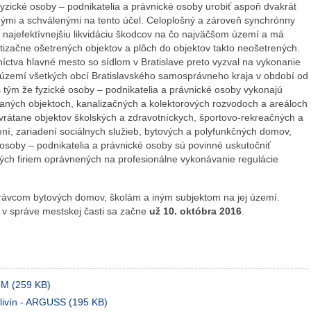
 fyzické osoby – podnikatelia a právnické osoby urobiť aspoň dvakrát
ými a schválenými na tento účel. Celoplošný a zároveň synchrónny
 najefektívnejšiu likvidáciu škodcov na čo najväčšom území a má
atizačne ošetrených objektov a plôch do objektov takto neošetrených.
íctva hlavné mesto so sídlom v Bratislave preto vyzval na vykonanie
a území všetkých obcí Bratislavského samosprávneho kraja v období od
 tým že fyzické osoby – podnikatelia a právnické osoby vykonajú
ovaných objektoch, kanalizačných a kolektorových rozvodoch a areáloch
vrátane objektov školských a zdravotníckych, športovo-rekreačných a
ení, zariadení sociálnych služieb, bytových a polyfunkčných domov,
 osoby – podnikatelia a právnické osoby sú povinné uskutočniť
ých firiem oprávnených na profesionálne vykonávanie regulácie
právcom bytových domov, školám a iným subjektom na jej území.
v v správe mestskej časti sa začne
už 10. októbra 2016
.
OM (259 KB)
livín - ARGUSS (195 KB)