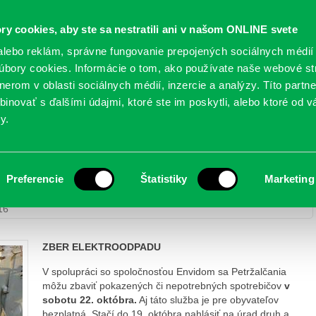
Oficiálne stránky
ry cookies, aby ste sa nestratili ani v našom ONLINE svete
mestskej časti Bratislava-Petržalka
PETRŽALSKÉ KON
lebo reklám, správne fungovanie prepojených sociálnych médií
bory cookies. Informácie o tom, ako používate naše webové st
erom v oblasti sociálnych médií, inzercie a analýzy. Títo partn
GANIZÁCIE
OBLASTI
NOVINY
MAPY
TLAČIVÁ
KO
inovať s ďalšími údajmi, ktoré ste im poskytli, alebo ktoré od vá
y.
 neskončilo
Preferencie
Štatistiky
Marketing
Jesenné upratovanie ešte neskončilo
16
ZBER ELEKTROODPADU
V spolupráci so spoločnosťou Envidom sa Petržalčania
môžu zbaviť pokazených či nepotrebných spotrebičov
v
sobotu 22. októbra.
Aj táto služba je pre obyvateľov
bezplatná. Stačí do 19. októbra nahlásiť na úrad druh a