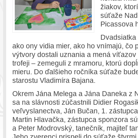
žiakov, ktor
súťaže Nad
Picassova h
Dvadsiatka 
ako ony vidia mier, ako ho vnímajú, čo
výtvory dostali uznania a mená víťazov
trofeji – zemeguli z mramoru, ktorú dop
mieru. Do ďalšieho ročníka súťaže bude
starostu Vladimíra Bajana.
Okrem Jána Melega a Jána Daneka z N
sa na slávnosti zúčastnili Didier Rogas
veľvyslanectva, Ján Bučan, 1. zástupca 
Martin Hlavačka, zástupca sponzora s
a Peter Modrovský, tanečník, majiteľ ta
Jeho zverenci prispeli do súťaže štyrmi