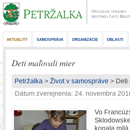
Oficiálne stránky
mestskej časti Brat
AKTUALITY
SAMOSPRÁVA
ORGANIZÁCIE
OBLASTI
Deti maľovali mier
Petržalka
>
Život v samospráve
> Deti 
Dátum zverejnenia: 24. novembra 201
Vo Francúzs
Sklodowske
konala milá