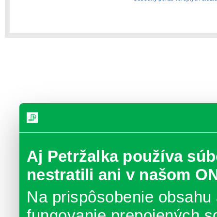
Aj Petržalka používa súb
nestratili ani v našom O
Na prispôsobenie obsahu 
fungovanie prepojených s