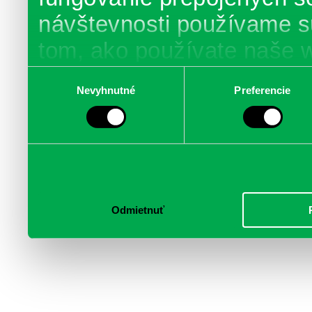
návštevnosti používame s
tom, ako používate naše 
poskytujeme aj našim part
Výber
Nevyhnutné
Preferencie
súhlasu
médií, inzercie a analýzy.
informácie skombinovať s 
poskytli, alebo ktoré od vá
služby.
Odmietnuť