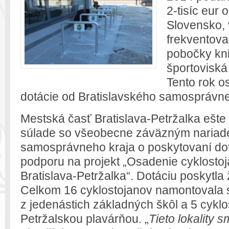
2-tisíc eur 
Slovensko, 
frekventov
pobočky kni
športoviská
Tento rok o
dotácie od Bratislavského samosprávne
Mestská časť Bratislava-Petržalka ešte
súlade so všeobecne záväzným nariade
samosprávneho kraja o poskytovaní dotá
podporu na projekt „Osadenie cyklostoj
Bratislava-Petržalka“. Dotáciu poskytla
Celkom 16 cyklostojanov namontovala 
z jedenástich základných škôl a 5 cyklo
Petržalskou plavárňou. „
Tieto lokality s