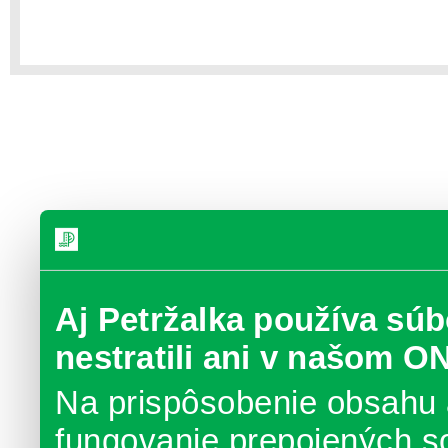
Aj Petržalka používa súb
nestratili ani v našom O
Na prispôsobenie obsahu 
fungovanie prepojených s