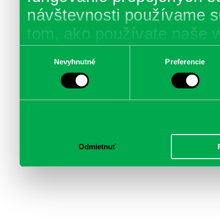
návštevnosti používame s
tom, ako používate naše 
poskytujeme aj našim part
Výber
Nevyhnutné
Preferencie
súhlasu
médií, inzercie a analýzy.
informácie skombinovať s 
poskytli, alebo ktoré od vá
služby.
Odmietnuť