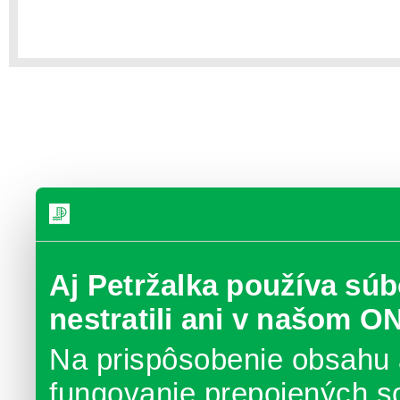
Aj Petržalka používa súb
nestratili ani v našom O
Na prispôsobenie obsahu 
fungovanie prepojených s