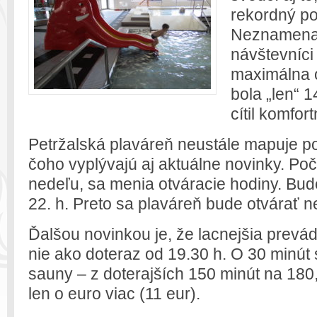
rekordný po
Neznamenalo
návštevníci 
maximálna 
bola „len“ 1
cítil komfort
Petržalská plaváreň neustále mapuje po
čoho vyplývajú aj aktuálne novinky. Poč
nedeľu, sa menia otváracie hodiny. Bud
22. h. Preto sa plaváreň bude otvárať ne
Ďalšou novinkou je, že lacnejšia prevá
nie ako doteraz od 19.30 h. O 30 minút 
sauny – z doterajších 150 minút na 180,
len o euro viac (11 eur).