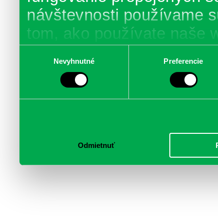
návštevnosti používame s
tom, ako používate naše 
poskytujeme aj našim part
Výber
Nevyhnutné
Preferencie
súhlasu
médií, inzercie a analýzy.
informácie skombinovať s 
poskytli, alebo ktoré od vá
služby.
Odmietnuť