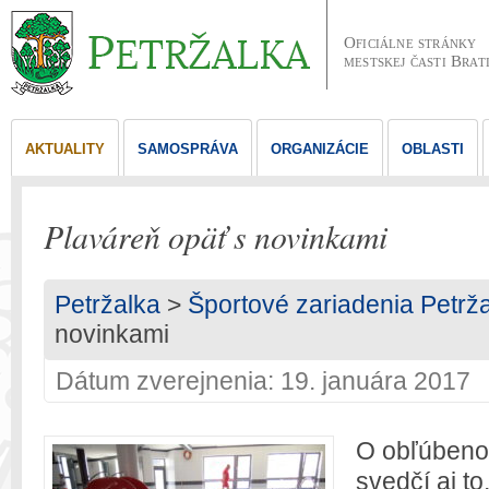
Oficiálne stránky
mestskej časti Brat
AKTUALITY
SAMOSPRÁVA
ORGANIZÁCIE
OBLASTI
Plaváreň opäť s novinkami
Petržalka
>
Športové zariadenia Petrž
novinkami
Dátum zverejnenia: 19. januára 2017
O obľúbenos
svedčí aj to