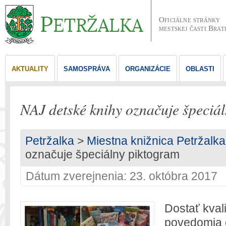
Oficiálne stránky
mestskej časti Brat
AKTUALITY
SAMOSPRÁVA
ORGANIZÁCIE
OBLASTI
NAJ detské knihy označuje špeciá
Petržalka
>
Miestna knižnica Petržalka
označuje špeciálny piktogram
Dátum zverejnenia: 23. októbra 2017
Dostať kval
povedomia či