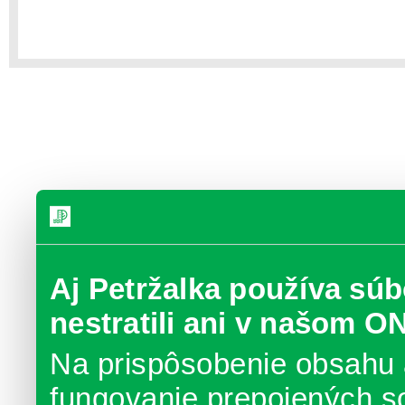
Aj Petržalka používa súb
nestratili ani v našom O
Na prispôsobenie obsahu 
fungovanie prepojených s