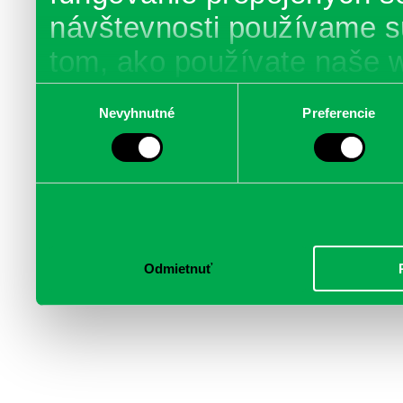
návštevnosti používame s
tom, ako používate naše 
poskytujeme aj našim part
Výber
Nevyhnutné
Preferencie
súhlasu
médií, inzercie a analýzy.
informácie skombinovať s 
poskytli, alebo ktoré od vá
služby.
Odmietnuť