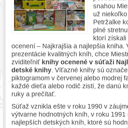
snahou Mies
už niekoľko
Petržalke ko
plné stretnu
ktorí získal
ocenení – Najkrajšia a najlepšia kniha
prezentácie kvalitných kníh, chce Miest
zviditeľniť
knihy ocenené v súťaži Najl
detské knihy
.
Víťazné knihy sú označ
piktogramom v červenej alebo modrej f
každé dieťa alebo rodič zistí, že danú k
ruky a prečítať.
Súťaž vznikla ešte v roku 1990 v záuj
výtvarne hodnotných kníh, v roku 1991 s
najlepších detských kníh, ktoré sú hodno