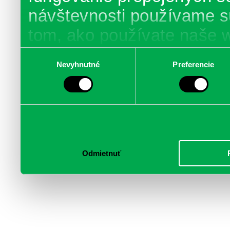
návštevnosti používame s
tom, ako používate naše 
poskytujeme aj našim part
Výber
Nevyhnutné
Preferencie
súhlasu
médií, inzercie a analýzy.
informácie skombinovať s 
poskytli, alebo ktoré od vá
služby.
Odmietnuť