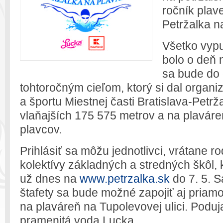
ročník plav
Petržalka na
Všetko vypu
bolo o deň 
sa bude do 
tohtoročným cieľom, ktorý si dal organi
a športu Miestnej časti Bratislava-Petrž
vlaňajších 175 575 metrov a na plaváre
plavcov.
Prihlásiť sa môžu jednotlivci, vrátane ro
kolektívy základných a stredných škôl, k
už dnes na
www.petrzalka.sk
do 7. 5. 
štafety sa bude možné zapojiť aj priamo 
na plaváreň na Tupolevovej ulici. Poduja
pramenitá voda Lucka.