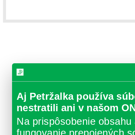
Aj Petržalka používa súb
nestratili ani v našom O
Na prispôsobenie obsahu 
fungovanie prepojených s