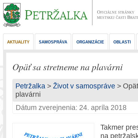
Oficiálne stránky
mestskej časti Brat
AKTUALITY
SAMOSPRÁVA
ORGANIZÁCIE
OBLASTI
Opäť sa stretneme na plavárni
Petržalka
>
Život v samospráve
> Opäť
plavárni
Dátum zverejnenia: 24. apríla 2018
Takmer pres
na petržalsk