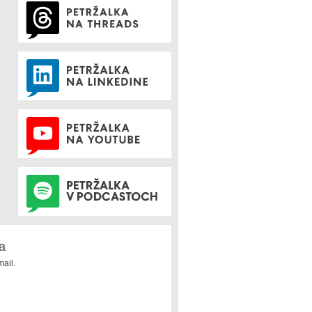
a
ail.