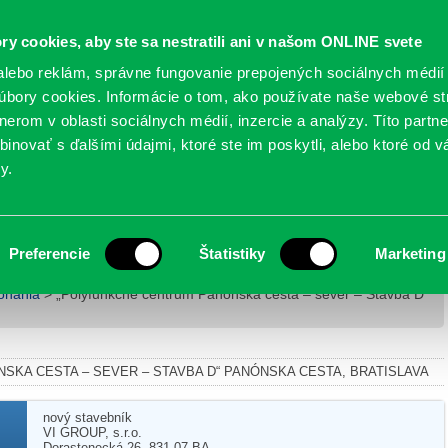
Oficiálne stránky
ry cookies, aby ste sa nestratili ani v našom ONLINE svete
mestskej časti Bratislava-Petržalka
PETRŽALSKÉ KON
lebo reklám, správne fungovanie prepojených sociálnych médií
bory cookies. Informácie o tom, ako používate naše webové st
erom v oblasti sociálnych médií, inzercie a analýzy. Títo partn
GANIZÁCIE
OBLASTI
NOVINY
MAPY
TLAČIVÁ
KO
inovať s ďalšími údajmi, ktoré ste im poskytli, alebo ktoré od vá
y.
nónska cesta – sever – Stavba D“ Panónska
Preferencie
Štatistiky
Marketing
onania
> „Polyfunkčné centrum Panónska cesta – sever – Stavba D“
KA CESTA – SEVER – STAVBA D“ PANÓNSKA CESTA, BRATISLAVA
nový stavebník
VI GROUP, s.r.o.
Dorastenecká 26, 831 07 BA