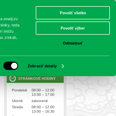
piatok 7.august 2026
Meniny má Štefánia
Select Language
▼
Povoliť všetko
TO
 a analýzu
ránky, teda
Povoliť výber
eri môžu
NTAKTY
VOĽBY
s získali,
Odmietnuť
OSOBNÉ ÚDAJE
Ochrana osobných údajov
Zobraziť detaily
STRÁNKOVÉ HODINY
Pondelok
08:00 – 12:00
13:00 – 17:00
Utorok
zatvorené
Streda
08:00 – 12:00
13:00 – 16:30