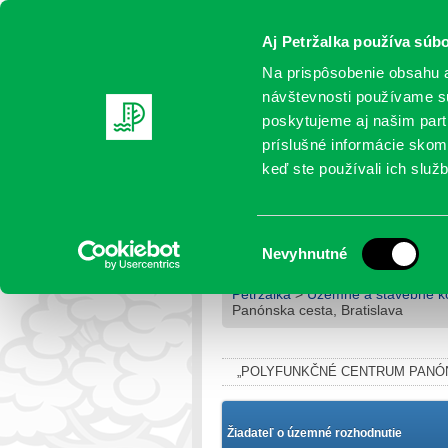
Aj Petržalka používa súbo
Na prispôsobenie obsahu a
návštevnosti používame sú
poskytujeme aj našim partn
AKTUALITY
SAMOSPRÁVA
OR
príslušné informácie skomb
keď ste používali ich služb
„Polyfunkčné centrum Pa
cesta, Bratislava
Výber
Nevyhnutné
súhlasu
Petržalka
>
Územné a stavebné k
Panónska cesta, Bratislava
„POLYFUNKČNÉ CENTRUM PANÓNS
Žiadateľ o územné rozhodnutie