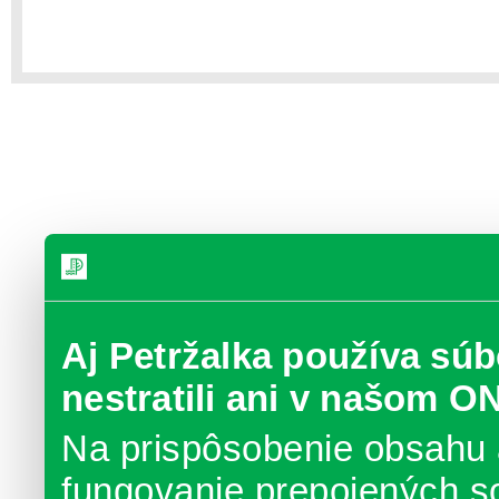
Aj Petržalka používa súb
nestratili ani v našom O
Na prispôsobenie obsahu 
fungovanie prepojených s