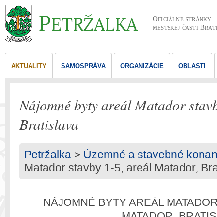
Oficiálne stránky
mestskej časti Brat
AKTUALITY
SAMOSPRÁVA
ORGANIZÁCIE
OBLASTI
Nájomné byty areál Matador stavb
Bratislava
Petržalka
>
Územné a stavebné konan
Matador stavby 1-5, areál Matador, Bra
NÁJOMNÉ BYTY AREÁL MATADOR 
MATADOR, BRATIS