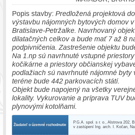
Popis stavby:
Predložená projektová do
výstavbu nájomných bytových domov v 
Bratislave-Petržalke. Navrhovaný objekt
dilatačných celkov a bude mať 7 až 8 
podpivničenia. Zastrešenie objektu bud
Na 1.np sú navrhnuté vstupné priestory 
kočikárne a priestory občianskej vybav
podlažiach sú navrhnuté nájomné byty 
teréne bude 442 parkovacích státí.
Objekt bude napojený na všetky verejné 
lokality. Vykurovanie a príprava TUV 
plynovými kotolňami.
P.G.A. spol. s r. o., Alstrova 202, B
Žiadateľ o územné rozhodnutie
v zastúpení Ing. arch. I. Kočan, Na