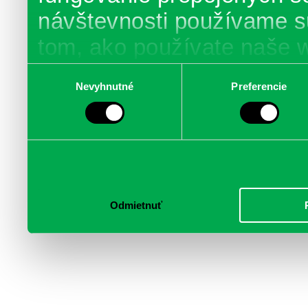
návštevnosti používame s
tom, ako používate naše 
poskytujeme aj našim part
Výber
Nevyhnutné
Preferencie
súhlasu
médií, inzercie a analýzy.
informácie skombinovať s 
poskytli, alebo ktoré od vá
služby.
Odmietnuť