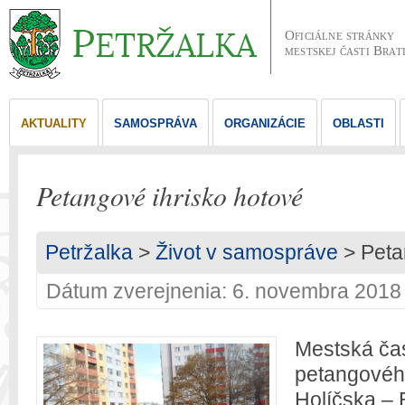
Oficiálne stránky
mestskej časti Brat
AKTUALITY
SAMOSPRÁVA
ORGANIZÁCIE
OBLASTI
Petangové ihrisko hotové
Petržalka
>
Život v samospráve
> Peta
Dátum zverejnenia: 6. novembra 2018
Mestská čas
petangového
Holíčska – 