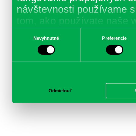
návštevnosti používame s
tom, ako používate naše 
poskytujeme aj našim part
Výber
Nevyhnutné
Preferencie
súhlasu
médií, inzercie a analýzy.
informácie skombinovať s 
poskytli, alebo ktoré od vá
služby.
Odmietnuť