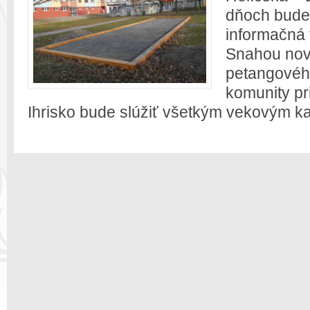
dňoch bude 
informačná 
Snahou no
petangového
komunity pr
Ihrisko bude slúžiť všetkým vekovým k