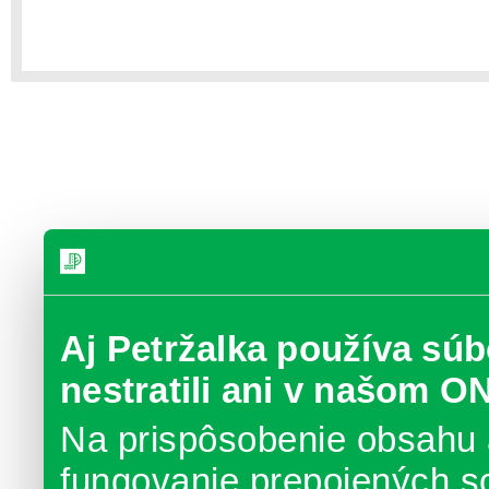
Aj Petržalka používa súb
nestratili ani v našom O
Na prispôsobenie obsahu 
fungovanie prepojených s