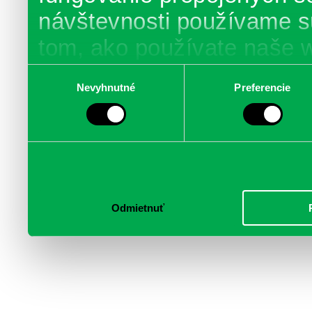
návštevnosti používame s
tom, ako používate naše 
poskytujeme aj našim part
Výber
Nevyhnutné
Preferencie
súhlasu
médií, inzercie a analýzy.
informácie skombinovať s 
poskytli, alebo ktoré od vá
služby.
Odmietnuť