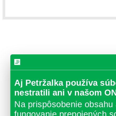
Aj Petržalka používa súb
nestratili ani v našom O
Na prispôsobenie obsahu 
fungovanie prepojených s