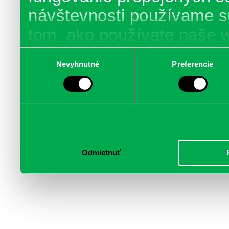
návštevnosti používame s
tom, ako používate naše 
poskytujeme aj našim part
Výber
Nevyhnutné
Preferencie
súhlasu
médií, inzercie a analýzy.
informácie skombinovať s 
poskytli, alebo ktoré od vá
služby.
Odmietnuť