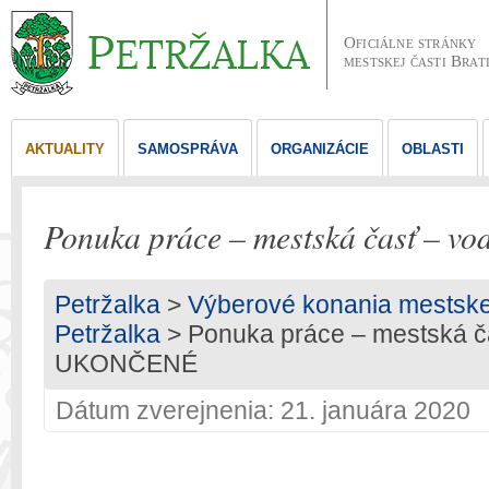
Oficiálne stránky
mestskej časti Brat
AKTUALITY
SAMOSPRÁVA
ORGANIZÁCIE
OBLASTI
Ponuka práce – mestská časť – 
Petržalka
>
Výberové konania mestskej 
Petržalka
> Ponuka práce – mestská ča
UKONČENÉ
Dátum zverejnenia: 21. januára 2020