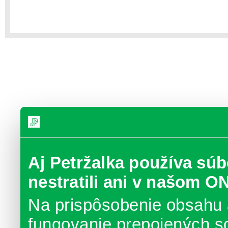
Aj Petržalka používa súb
nestratili ani v našom O
Na prispôsobenie obsahu 
fungovanie prepojených s