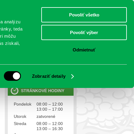
štvrtok 6.august 2026
Meniny má Jozefína
Select Language
▼
Povoliť všetko
TO
 a analýzu
ránky, teda
Povoliť výber
eri môžu
NTAKTY
VOĽBY
s získali,
Odmietnuť
OSOBNÉ ÚDAJE
Ochrana osobných údajov
Zobraziť detaily
STRÁNKOVÉ HODINY
Pondelok
08:00 – 12:00
13:00 – 17:00
Utorok
zatvorené
Streda
08:00 – 12:00
13:00 – 16:30