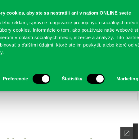
Oficiálne stránky
ry cookies, aby ste sa nestratili ani v našom ONLINE svete
mestskej časti Bratislava-Petržalka
PETRŽALSKÉ KON
lebo reklám, správne fungovanie prepojených sociálnych médií
bory cookies. Informácie o tom, ako používate naše webové st
erom v oblasti sociálnych médií, inzercie a analýzy. Títo partn
GANIZÁCIE
OBLASTI
NOVINY
MAPY
TLAČIVÁ
KO
inovať s ďalšími údajmi, ktoré ste im poskytli, alebo ktoré od vá
y.
pracovník – finančné oddelenie – UKONČENÉ
Preferencie
Štatistiky
Marketing
skej časti Bratislava-Petržalka
> Ponuka práce – vedúci pracovník
NÉ