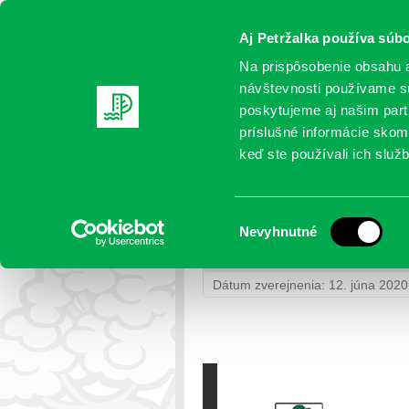
Aj Petržalka používa súbo
Na prispôsobenie obsahu a
návštevnosti používame sú
poskytujeme aj našim partn
AKTUALITY
SAMOSPRÁVA
OR
príslušné informácie skomb
keď ste používali ich služb
Ponuka práce – vedúci 
Výber
Nevyhnutné
Petržalka
>
Výberové konania mest
súhlasu
– finančné oddelenie – UKONČE
Dátum zverejnenia: 12. júna 2020