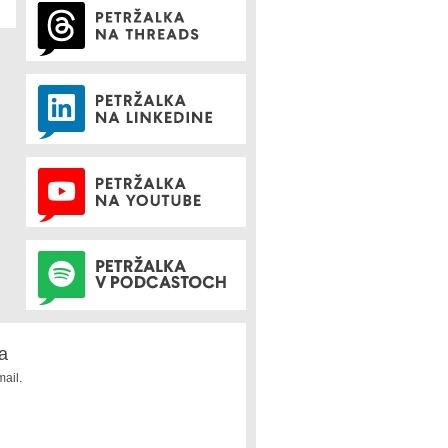
a
ail.