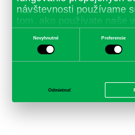
návštevnosti používame s
tom, ako používate naše 
poskytujeme aj našim part
Výber
Nevyhnutné
Preferencie
súhlasu
médií, inzercie a analýzy.
informácie skombinovať s 
poskytli, alebo ktoré od vá
služby.
Odmietnuť