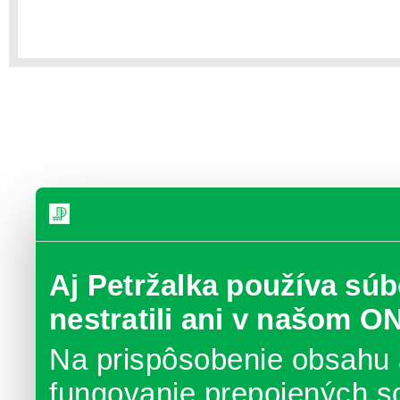
Aj Petržalka používa súb
nestratili ani v našom O
Na prispôsobenie obsahu 
fungovanie prepojených s