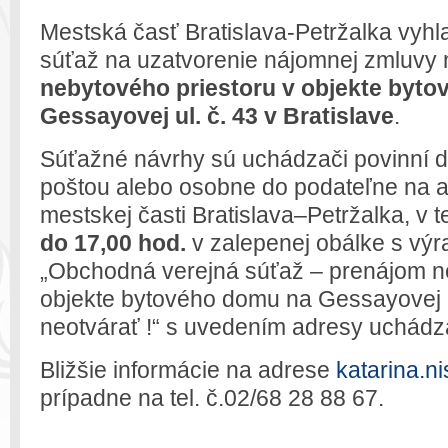
Mestská časť Bratislava-Petržalka vyh
súťaž na uzatvorenie nájomnej zmluvy
nebytového priestoru v objekte byt
Gessayovej ul. č. 43 v Bratislave
.
Súťažné návrhy sú uchádzači povinní d
poštou alebo osobne do podateľne na 
mestskej časti Bratislava–Petržalka, v 
do 17,00 hod.
v zalepenej obálke s vý
„Obchodná verejná súťaž – prenájom ne
objekte bytového domu na Gessayovej ul
neotvárať !“ s uvedením adresy uchádza
Bližšie informácie na adrese
katarina.n
prípadne na tel. č.02/68 28 88 67.