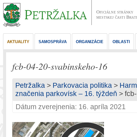
Oficiálne stránky
mestskej časti Brat
AKTUALITY
SAMOSPRÁVA
ORGANIZÁCIE
OBLASTI
fcb-04-20-svabinskeho-16
Petržalka
>
Parkovacia politika
>
Harm
značenia parkovísk – 16. týždeň
> fcb
Dátum zverejnenia: 16. apríla 2021