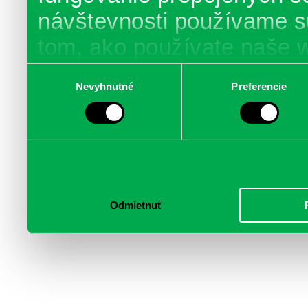
návštevnosti používame s
tom, ako používate naše 
poskytujeme aj našim part
Výber
Nevyhnutné
Preferencie
súhlasu
médií, inzercie a analýzy.
informácie skombinovať s 
poskytli, alebo ktoré od vá
služby.
Odmietnuť