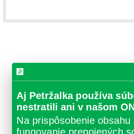
Aj Petržalka používa súb
nestratili ani v našom O
Na prispôsobenie obsahu 
fungovanie prepojených s