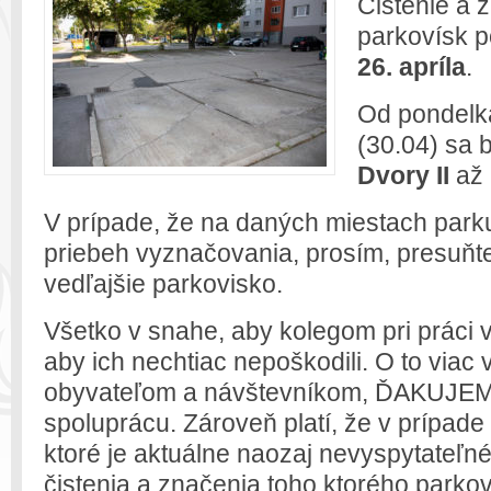
Čistenie a 
parkovísk p
26. apríla
.
Od pondelka
(30.04) sa b
Dvory II
až
V prípade, že na daných miestach parkuj
priebeh vyznačovania, prosím, presuňt
vedľajšie parkovisko.
Všetko v snahe, aby kolegom pri práci 
aby ich nechtiac nepoškodili. O to via
obyvateľom a návštevníkom, ĎAKUJEME
spoluprácu. Zároveň platí, že v prípade
ktoré je aktuálne naozaj nevyspytateľn
čistenia a značenia toho ktorého parko