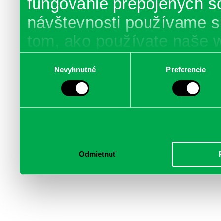
fungovanie prepojených s
návštevnosti používame s
tom, ako používate naše 
poskytujeme aj našim part
Výber
Nevyhnutné
Preferencie
súhlasu
médií, inzercie a analýzy.
informácie skombinovať s 
poskytli, alebo ktoré od vá
služby.
Odmietnuť