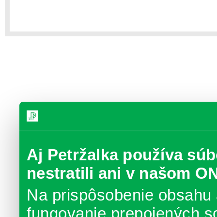
Aj Petržalka používa súb
nestratili ani v našom O
Na prispôsobenie obsahu 
fungovanie prepojených s