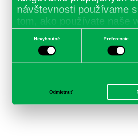
návštevnosti používame s
tom, ako používate naše 
poskytujeme aj našim part
Výber
Nevyhnutné
Preferencie
súhlasu
médií, inzercie a analýzy.
informácie skombinovať s 
poskytli, alebo ktoré od vá
služby.
Odmietnuť