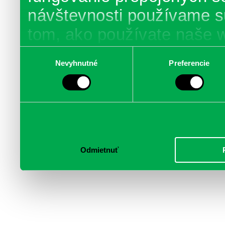
návštevnosti používame s
tom, ako používate naše 
poskytujeme aj našim part
Výber
Nevyhnutné
Preferencie
súhlasu
médií, inzercie a analýzy.
informácie skombinovať s 
poskytli, alebo ktoré od vá
služby.
Odmietnuť