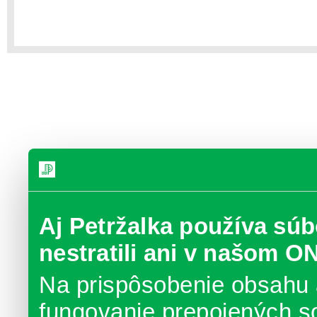
Aj Petržalka používa súb
nestratili ani v našom O
Na prispôsobenie obsahu 
fungovanie prepojených s