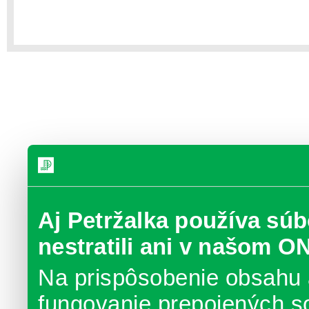
Aj Petržalka používa súb
nestratili ani v našom O
Na prispôsobenie obsahu 
fungovanie prepojených s