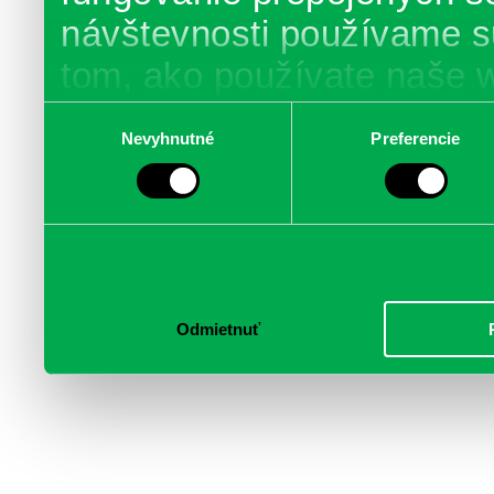
návštevnosti používame s
tom, ako používate naše 
poskytujeme aj našim part
Výber
Nevyhnutné
Preferencie
súhlasu
médií, inzercie a analýzy.
informácie skombinovať s 
poskytli, alebo ktoré od vá
služby.
Odmietnuť