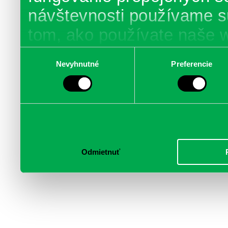
návštevnosti používame s
tom, ako používate naše 
poskytujeme aj našim part
Výber
Nevyhnutné
Preferencie
súhlasu
médií, inzercie a analýzy.
informácie skombinovať s 
poskytli, alebo ktoré od vá
služby.
Odmietnuť