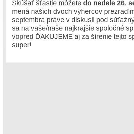
Skúšať šťastie môžete
do nedele 26. s
mená našich dvoch výhercov prezradím
septembra práve v diskusii pod súťažn
sa na vaše/naše najkrajšie spoločné sp
vopred ĎAKUJEME aj za šírenie tejto s
super!