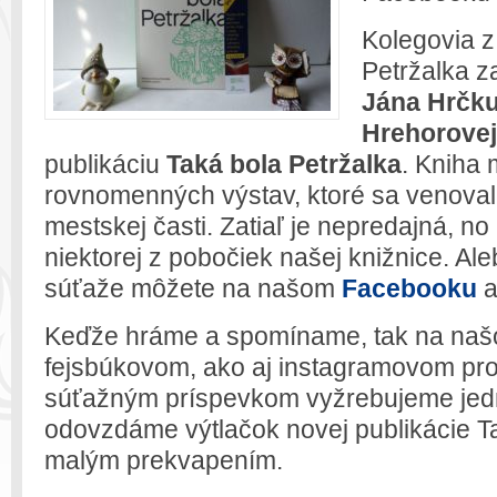
Kolegovia z
Petržalka z
Jána Hrčk
Hrehorovej
publikáciu
Taká bola Petržalka
. Kniha 
rovnomenných výstav, ktoré sa venovali 
mestskej časti. Zatiaľ je nepredajná, no
niektorej z pobočiek našej knižnice. Ale
súťaže môžete na našom
Facebooku
Keďže hráme a spomíname, tak na naš
fejsbúkovom, ako aj instagramovom pro
súťažným príspevkom vyžrebujeme jedn
odovzdáme výtlačok novej publikácie Ta
malým prekvapením.