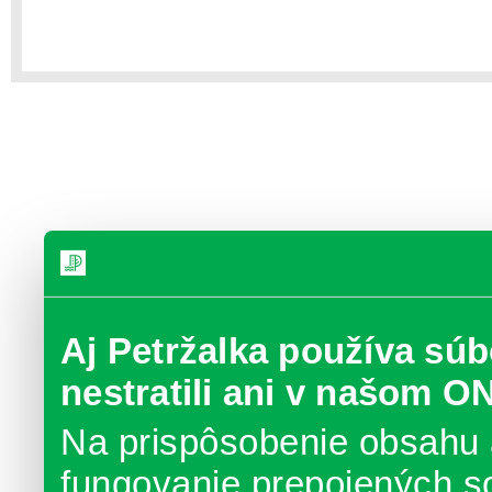
Aj Petržalka používa súb
nestratili ani v našom O
Na prispôsobenie obsahu 
fungovanie prepojených s