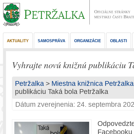
Oficiálne stránky
mestskej časti Brat
AKTUALITY
SAMOSPRÁVA
ORGANIZÁCIE
OBLASTI
Vyhrajte novú knižnú publikáciu T
Petržalka
>
Miestna knižnica Petržalka
publikáciu Taká bola Petržalka
Dátum zverejnenia: 24. septembra 20
Odpovedzte
Facebooku 