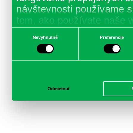
návštevnosti používame s
tom, ako používate naše 
poskytujeme aj našim part
Výber
Nevyhnutné
Preferencie
súhlasu
médií, inzercie a analýzy.
informácie skombinovať s 
poskytli, alebo ktoré od vá
služby.
Odmietnuť