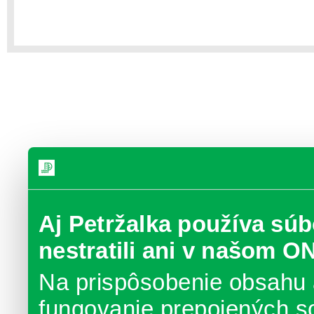
Aj Petržalka používa súb
nestratili ani v našom O
Na prispôsobenie obsahu 
fungovanie prepojených s