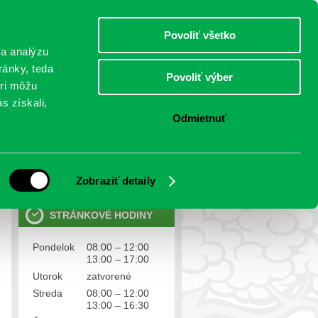
štvrtok 6.august 2026
Meniny má Jozefína
Select Language
▼
Povoliť všetko
TO
 a analýzu
ránky, teda
Povoliť výber
eri môžu
NTAKTY
VOĽBY
s získali,
Odmietnuť
OSOBNÉ ÚDAJE
Ochrana osobných údajov
Zobraziť detaily
STRÁNKOVÉ HODINY
Pondelok
08:00 – 12:00
13:00 – 17:00
Utorok
zatvorené
Streda
08:00 – 12:00
13:00 – 16:30