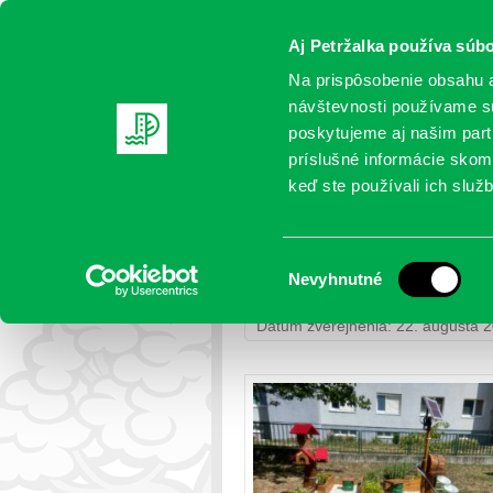
Aj Petržalka používa súbo
Na prispôsobenie obsahu a
návštevnosti používame sú
poskytujeme aj našim partn
AKTUALITY
SAMOSPRÁVA
OR
príslušné informácie skomb
keď ste používali ich služb
MŠ Lachova zrealizovala 
Výber
Nevyhnutné
Petržalka
>
Projektové riadenie
> 
súhlasu
Dátum zverejnenia: 22. augusta 