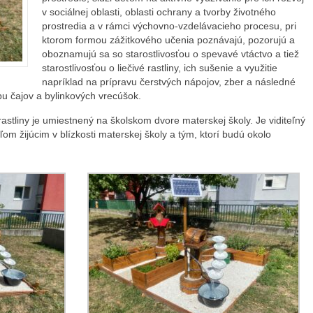
v sociálnej oblasti, oblasti ochrany a tvorby životného
prostredia a v rámci výchovno-vzdelávacieho procesu, pri
ktorom formou zážitkového učenia poznávajú, pozorujú a
oboznamujú sa so starostlivosťou o spevavé vtáctvo a tiež
starostlivosťou o liečivé rastliny, ich sušenie a využitie
napríklad na prípravu čerstvých nápojov, zber a následné
bu čajov a bylinkových vrecúšok.
rastliny je umiestnený na školskom dvore materskej školy. Je viditeľný
m žijúcim v blízkosti materskej školy a tým, ktorí budú okolo