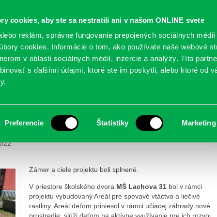
Oficiálne stránky
ry cookies, aby ste sa nestratili ani v našom ONLINE svete
mestskej časti Bratislava-Petržalka
PETRŽALSKÉ KON
lebo reklám, správne fungovanie prepojených sociálnych médií
bory cookies. Informácie o tom, ako používate naše webové st
erom v oblasti sociálnych médií, inzercie a analýzy. Títo partn
GANIZÁCIE
OBLASTI
NOVINY
MAPY
TLAČIVÁ
KO
inovať s ďalšími údajmi, ktoré ste im poskytli, alebo ktoré od vá
y.
Projekt „Kto to spieva, čo to vonia?“
Preferencie
Štatistiky
Marketing
MŠ Lachova zrealizovala Projekt „Kto to spieva, čo to vonia?“
2022
Zámer a ciele projektu boli splnené.
V priestore školského dvora
MŠ Lachova 31
bol v rámci
projektu vybudovaný Areál pre spevavé vtáctvo a liečivé
rastliny. Areál deťom priniesol v rámci učiacej záhrady nové
prostredie, slúži deťom na aktívne využívanie pre ich rozvoj