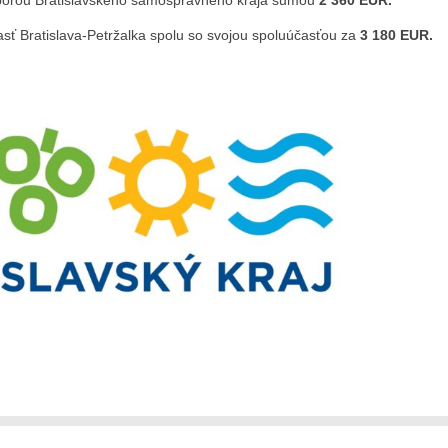
odporou Bratislavského samosprávneho kraja sumou
2 360 EUR.
asť Bratislava-Petržalka spolu so svojou spoluúčasťou za
3 180 EUR.