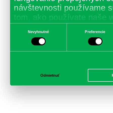
návštevnosti používame s
tom, ako používate naše 
poskytujeme aj našim part
Výber
Nevyhnutné
Preferencie
súhlasu
médií, inzercie a analýzy.
informácie skombinovať s 
poskytli, alebo ktoré od vá
služby.
Odmietnuť