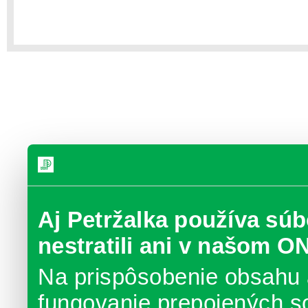
Aj Petržalka používa súb
nestratili ani v našom O
Na prispôsobenie obsahu 
fungovanie prepojených s