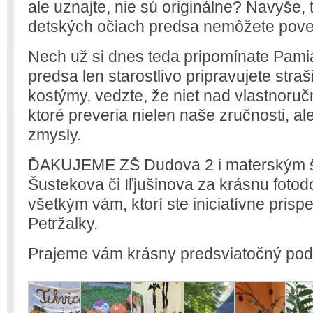
ale uznajte, nie sú originálne? Navyše, 
detských očiach predsa nemôžete poved
Nech už si dnes teda pripomínate Pamia
predsa len starostlivo pripravujete str
kostýmy, vedzte, že niet nad vlastnoru
ktoré preveria nielen naše zručnosti, a
zmysly.
ĎAKUJEME ZŠ Dudova 2 i materským 
Šustekova či Iľjušinova za krásnu foto
všetkým vám, ktorí ste iniciatívne prispe
Petržalky.
Prajeme vám krásny predsviatočný pod