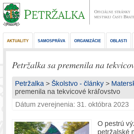
Oficiálne stránky
mestskej časti Brat
AKTUALITY
SAMOSPRÁVA
ORGANIZÁCIE
OBLASTI
Petržalka sa premenila na tekvicov
Petržalka
>
Školstvo - články
>
Maters
premenila na tekvicové kráľovstvo
Dátum zverejnenia: 31. októbra 2023
O pestrú vý
petržalské 