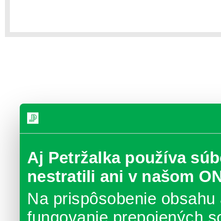
Aj Petržalka používa súb
nestratili ani v našom O
Na prispôsobenie obsahu 
fungovanie prepojených s