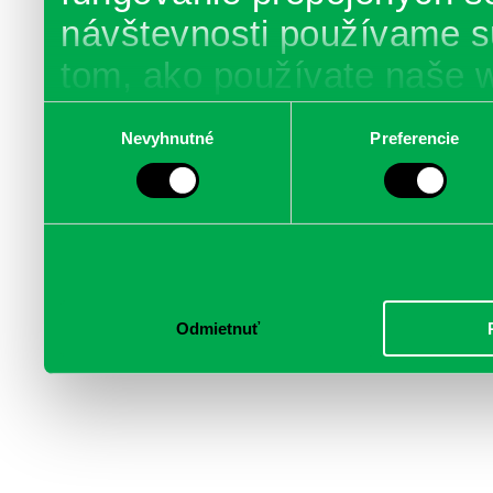
návštevnosti používame s
tom, ako používate naše 
poskytujeme aj našim part
Výber
Nevyhnutné
Preferencie
súhlasu
médií, inzercie a analýzy.
informácie skombinovať s 
poskytli, alebo ktoré od vá
služby.
Odmietnuť