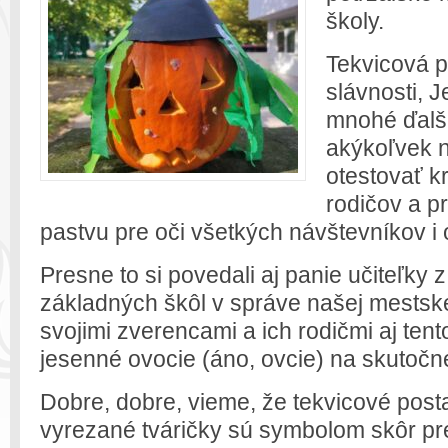
školy.
Tekvicová p
slávnosti, J
mnohé ďalši
akýkoľvek n
otestovať kr
rodičov a pr
pastvu pre oči všetkých návštevníkov i 
Presne to si povedali aj panie učiteľky
základných škôl v správe našej mestske
svojimi zverencami a ich rodičmi aj tent
jesenné ovocie (áno, ovcie) na skutočn
Dobre, dobre, vieme, že tekvicové post
vyrezané tváričky sú symbolom skôr pr